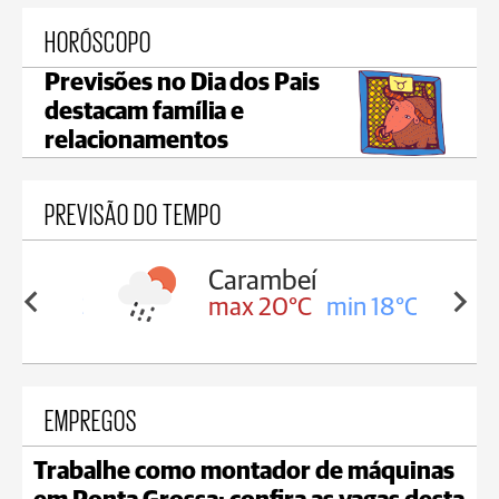
HORÓSCOPO
Previsões no Dia dos Pais
destacam família e
relacionamentos
PREVISÃO DO TEMPO
Carambeí
in 18°C
max 20°C
min 18°C
EMPREGOS
Trabalhe como montador de máquinas