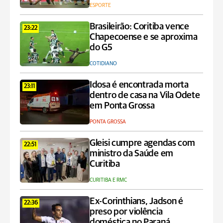
ESPORTE
Brasileirão: Coritiba vence
23:22
Chapecoense e se aproxima
do G5
COTIDIANO
Idosa é encontrada morta
23:11
dentro de casa na Vila Odete
em Ponta Grossa
PONTA GROSSA
Gleisi cumpre agendas com
22:51
ministro da Saúde em
Curitiba
CURITIBA E RMC
Ex-Corinthians, Jadson é
22:36
preso por violência
doméstica no Paraná