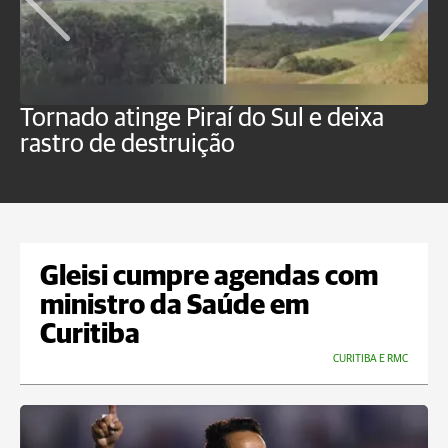
Tornado atinge Piraí do Sul e deixa
H
rastro de destruição
C
m
Gleisi cumpre agendas com
ministro da Saúde em
Curitiba
CURITIBA E RMC