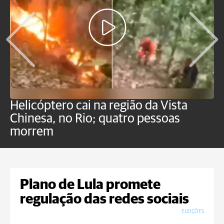
Helicóptero cai na região da Vista
C
Chinesa, no Rio; quatro pessoas
a
morrem
o
Plano de Lula promete
regulação das redes sociais
ELEIÇÕES