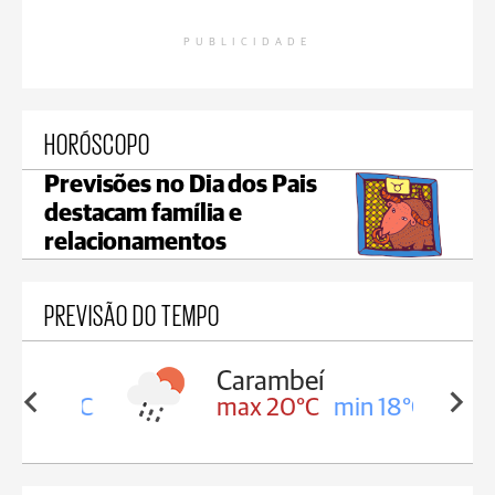
PUBLICIDADE
HORÓSCOPO
Previsões no Dia dos Pais
destacam família e
relacionamentos
PREVISÃO DO TEMPO
Carambeí
in 18°C
max 20°C
min 18°C