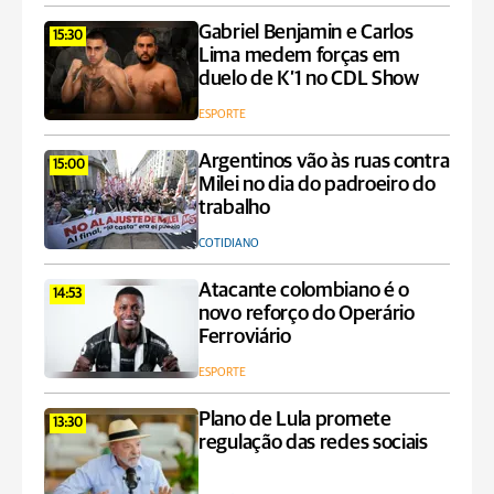
Gabriel Benjamin e Carlos
15:30
Lima medem forças em
duelo de K’1 no CDL Show
ESPORTE
Argentinos vão às ruas contra
15:00
Milei no dia do padroeiro do
trabalho
COTIDIANO
Atacante colombiano é o
14:53
novo reforço do Operário
Ferroviário
ESPORTE
Plano de Lula promete
13:30
regulação das redes sociais