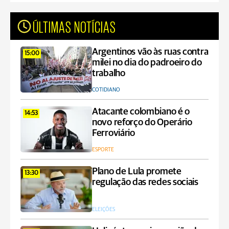
ÚLTIMAS NOTÍCIAS
Argentinos vão às ruas contra
15:00
milei no dia do padroeiro do
trabalho
COTIDIANO
Atacante colombiano é o
14:53
novo reforço do Operário
Ferroviário
ESPORTE
Plano de Lula promete
13:30
regulação das redes sociais
ELEIÇÕES