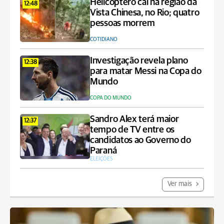
Helicóptero cai na região da
12:48
Vista Chinesa, no Rio; quatro
pessoas morrem
COTIDIANO
Investigação revela plano
12:38
para matar Messi na Copa do
Mundo
COPA DO MUNDO
Sandro Alex terá maior
12:37
tempo de TV entre os
candidatos ao Governo do
Paraná
ELEIÇÕES
Ver mais