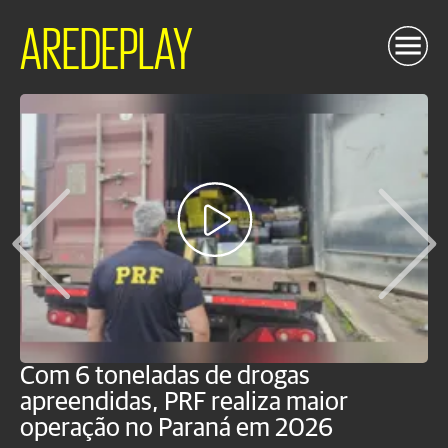
AREDEPLAY
Com 6 toneladas de drogas
F
apreendidas, PRF realiza maior
p
operação no Paraná em 2026