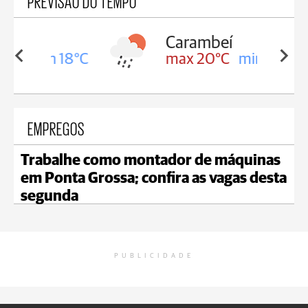
PREVISÃO DO TEMPO
Carambeí
in 18°C
max 20°C
min 18°C
EMPREGOS
Trabalhe como montador de máquinas
em Ponta Grossa; confira as vagas desta
segunda
PUBLICIDADE