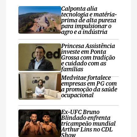
Calponta alia
tecnologia e matéria-
prima de alta pureza
para impulsionar o
agro e a indústria
Princesa Assistência
investe em Ponta
Grossa com tradição
e cuidado com as
famílias
Medvitae fortalece
empresas em PG com
a promoção da saúde
ocupacional
Ex-UFC Bruno
Blindado enfrenta
tricampeão mundial
Arthur Lins no CDL
Show