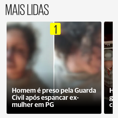
MAIS LIDAS
1
Homem é preso pela Guarda
Ho
Civil após espancar ex-
gr
mulher em PG
co