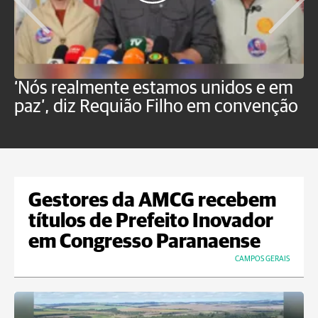
‘Nós realmente estamos unidos e em
M
paz’, diz Requião Filho em convenção
d
Gestores da AMCG recebem
títulos de Prefeito Inovador
em Congresso Paranaense
CAMPOS GERAIS