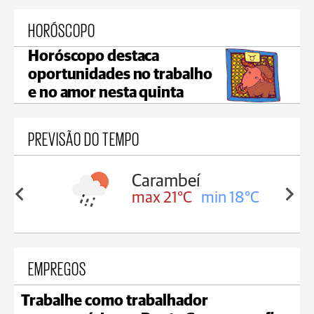
HORÓSCOPO
Horóscopo destaca
oportunidades no trabalho
e no amor nesta quinta
PREVISÃO DO TEMPO
Carambeí
in 18°C
max 21°C
min 18°C
EMPREGOS
Trabalhe como trabalhador