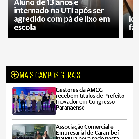
Aluno de 13 anos é
internado na UTI após ser
agredido com pá de lixo em
Id
escola
fa
MAIS CAMPOS GERAIS
Gestores da AMCG
recebem títulos de Prefeito
Inovador em Congresso
Paranaense
Associação Comercial e
Empresarial de Carambeí
inaugura nova sede nesta