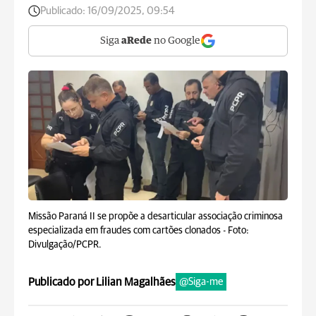
Publicado:
16/09/2025, 09:54
Siga
aRede
no Google
Missão Paraná II se propõe a desarticular associação criminosa
especializada em fraudes com cartões clonados -
Foto:
Divulgação/PCPR.
Publicado por Lilian Magalhães
@Siga-me