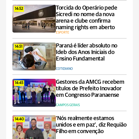
Torcida do Operário pede
14:52
Sicredi no nome da nova
arena e clube confirma
naming rights em aberto
ESPORTE
Paraná é líder absoluto no
14:51
Ideb dos Anos Iniciais do
Ensino Fundamental
COTIDIANO
Gestores da AMCG recebem
14:45
títulos de Prefeito Inovador
em Congresso Paranaense
CAMPOS GERAIS
‘Nós realmente estamos
14:40
unidos e em paz’, diz Requião
Filho em convenção