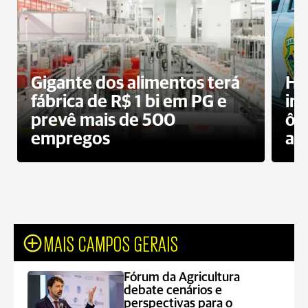
Gigante dos alimentos terá
Ho
fábrica de R$ 1 bi em PG e
im
prevê mais de 500
ôn
empregos
ac
MAIS CAMPOS GERAIS
Fórum da Agricultura
debate cenários e
perspectivas para o