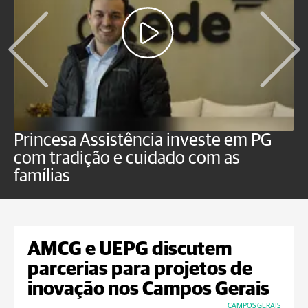
Princesa Assistência investe em PG
C
com tradição e cuidado com as
p
famílias
o
AMCG e UEPG discutem
parcerias para projetos de
inovação nos Campos Gerais
CAMPOS GERAIS