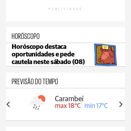
PUBLICIDADE
HORÓSCOPO
Horóscopo destaca
oportunidades e pede
cautela neste sábado (08)
PREVISÃO DO TEMPO
Carambeí
in 18°C
max 18°C
min 17°C