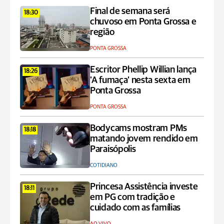
Final de semana será
18:30
chuvoso em Ponta Grossa e
região
PONTA GROSSA
Escritor Phellip Willian lança
18:26
'A fumaça' nesta sexta em
Ponta Grossa
PONTA GROSSA
Bodycams mostram PMs
18:18
matando jovem rendido em
Paraisópolis
COTIDIANO
Princesa Assistência investe
18:11
em PG com tradição e
cuidado com as famílias
AO VIVO