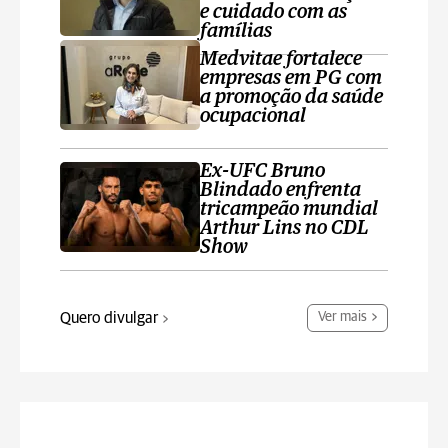
e cuidado com as
famílias
Medvitae fortalece
empresas em PG com
a promoção da saúde
ocupacional
Ex-UFC Bruno
Blindado enfrenta
tricampeão mundial
Arthur Lins no CDL
Show
Quero divulgar
Ver mais