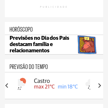
PUBLICIDADE
HORÓSCOPO
Previsões no Dia dos Pais
destacam família e
relacionamentos
PREVISÃO DO TEMPO
Carambeí
in 18°C
max 20°C
min 18°C