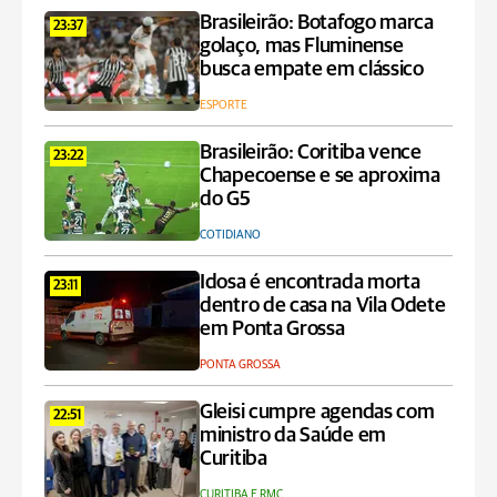
Brasileirão: Botafogo marca
23:37
golaço, mas Fluminense
busca empate em clássico
ESPORTE
Brasileirão: Coritiba vence
23:22
Chapecoense e se aproxima
do G5
COTIDIANO
Idosa é encontrada morta
23:11
dentro de casa na Vila Odete
em Ponta Grossa
PONTA GROSSA
Gleisi cumpre agendas com
22:51
ministro da Saúde em
Curitiba
CURITIBA E RMC