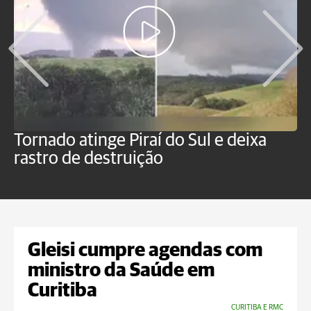
Tornado atinge Piraí do Sul e deixa
H
rastro de destruição
C
m
Gleisi cumpre agendas com
ministro da Saúde em
Curitiba
CURITIBA E RMC