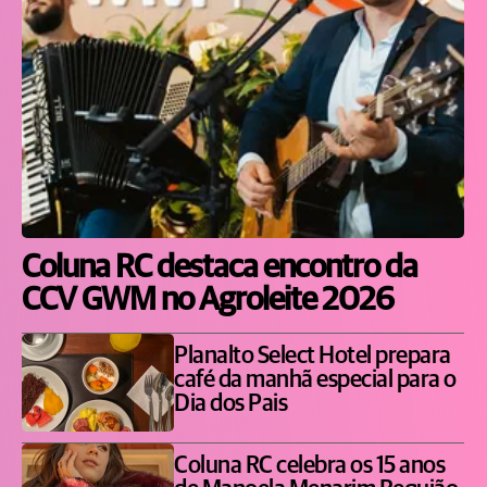
Coluna RC destaca encontro da
CCV GWM no Agroleite 2026
Planalto Select Hotel prepara
café da manhã especial para o
Dia dos Pais
Coluna RC celebra os 15 anos