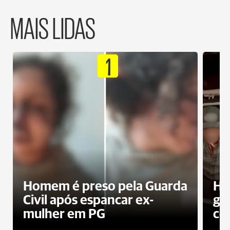
MAIS LIDAS
1
Homem é preso pela Guarda
Ho
Civil após espancar ex-
gr
mulher em PG
co