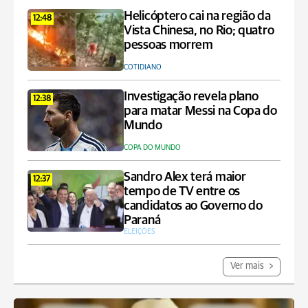
Helicóptero cai na região da
12:48
Vista Chinesa, no Rio; quatro
pessoas morrem
COTIDIANO
Investigação revela plano
12:38
para matar Messi na Copa do
Mundo
COPA DO MUNDO
Sandro Alex terá maior
12:37
tempo de TV entre os
candidatos ao Governo do
Paraná
ELEIÇÕES
Ver mais