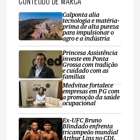
CONTEÚDO DE MARCA
Calponta alia
tecnologia e matéria-
prima de alta pureza
para impulsionar o
agro e a indústria
Princesa Assistência
investe em Ponta
Grossa com tradição
e cuidado com as
famílias
Medvitae fortalece
empresas em PG com
a promoção da saúde
ocupacional
Ex-UFC Bruno
Blindado enfrenta
tricampeão mundial
Arthur Lins no CDL