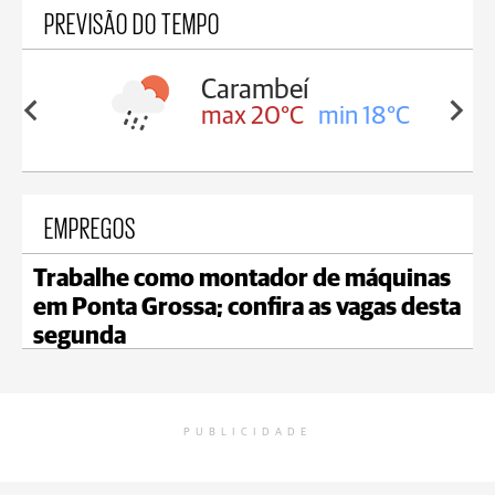
PREVISÃO DO TEMPO
Carambeí
in 18°C
max 20°C
min 18°C
EMPREGOS
Trabalhe como montador de máquinas
em Ponta Grossa; confira as vagas desta
segunda
PUBLICIDADE