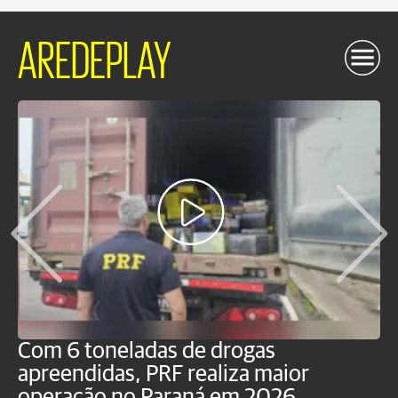
AREDEPLAY
Com 6 toneladas de drogas
F
apreendidas, PRF realiza maior
p
operação no Paraná em 2026