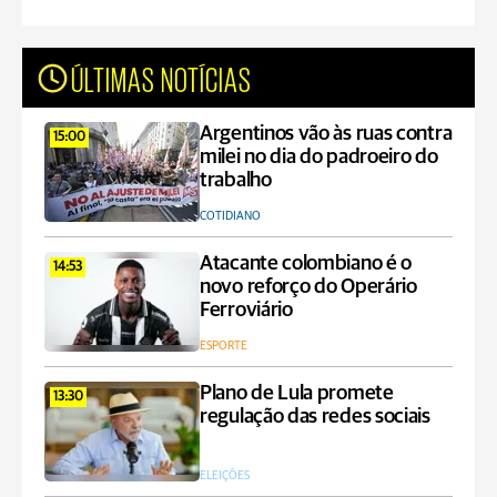
ÚLTIMAS NOTÍCIAS
Argentinos vão às ruas contra
15:00
milei no dia do padroeiro do
trabalho
COTIDIANO
Atacante colombiano é o
14:53
novo reforço do Operário
Ferroviário
ESPORTE
Plano de Lula promete
13:30
regulação das redes sociais
ELEIÇÕES