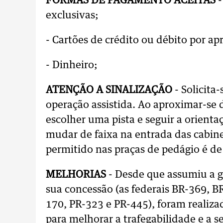
FORMAS DE PAGAMENTO ACEITAS
-
exclusivas;
- Cartões de crédito ou débito por a
- Dinheiro;
ATENÇÃO A SINALIZAÇÃO
- Solicita
operação assistida. Ao aproximar-se d
escolher uma pista e seguir a orienta
mudar de faixa na entrada das cabin
permitido nas praças de pedágio é d
MELHORIAS
- Desde que assumiu a 
sua concessão (as federais BR-369, B
170, PR-323 e PR-445), foram realiza
para melhorar a trafegabilidade e a s