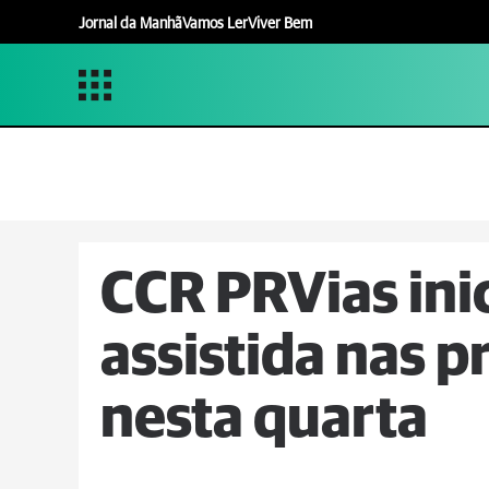
Jornal da Manhã
Vamos Ler
Viver Bem
CCR PRVias ini
assistida nas p
nesta quarta