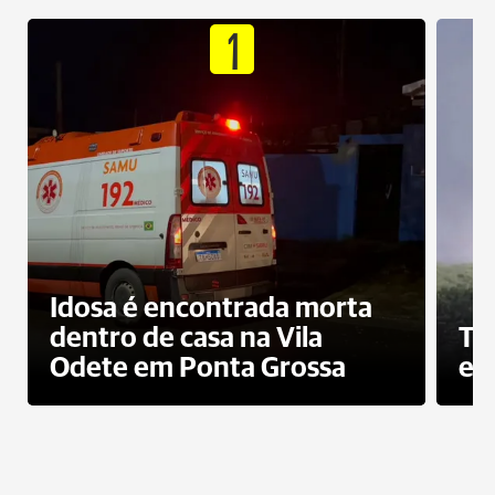
1
Idosa é encontrada morta
dentro de casa na Vila
To
Odete em Ponta Grossa
e 