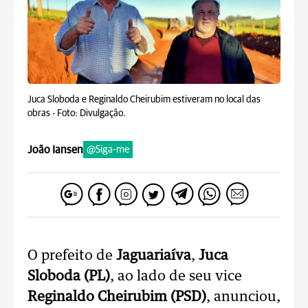
Juca Sloboda e Reginaldo Cheirubim estiveram no local das
obras -
Foto: Divulgação.
João Iansen
@Siga-me
O prefeito de
Jaguariaíva
,
Juca
Sloboda (PL)
, ao lado de seu vice
Reginaldo Cheirubim (PSD)
, anunciou,