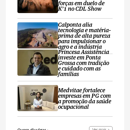
forças em duelo de
K’1 no CDL Show
Calponta alia
tecnologia e matéria-
prima de alta pureza
para impulsionar o
agro e a indústria
Princesa Assistência
investe em Ponta
Grossa com tradição
e cuidado com as
famílias
Medvitae fortalece
empresas em PG com
a promoção da saúde
ocupacional