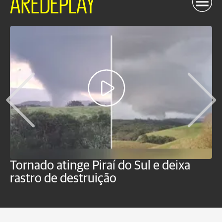
AREDEPLAY
Tornado atinge Piraí do Sul e deixa
H
rastro de destruição
C
m