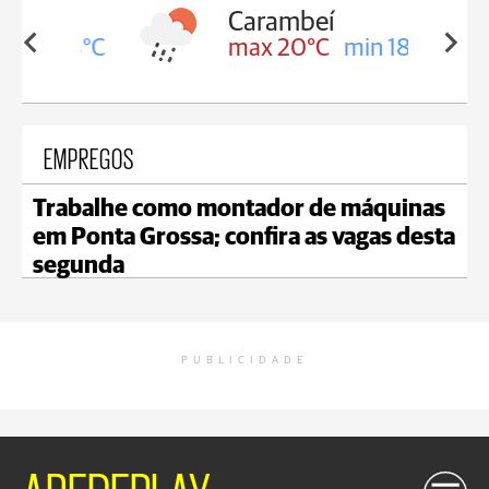
Carambeí
in 18°C
max 20°C
min 18°C
EMPREGOS
Trabalhe como montador de máquinas
em Ponta Grossa; confira as vagas desta
segunda
PUBLICIDADE