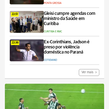
PONTA GROSSA
Gleisi cumpre agendas com
22:51
ministro da Saúde em
Curitiba
CURITIBA E RMC
Ex-Corinthians, Jadson é
22:36
preso por violência
doméstica no Paraná
COTIDIANO
Ver mais