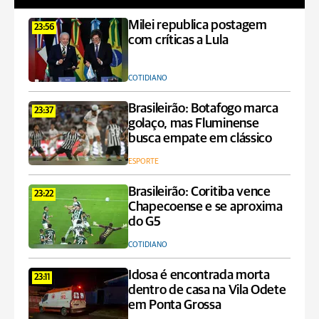
Milei republica postagem
23:56
com críticas a Lula
COTIDIANO
Brasileirão: Botafogo marca
23:37
golaço, mas Fluminense
busca empate em clássico
ESPORTE
Brasileirão: Coritiba vence
23:22
Chapecoense e se aproxima
do G5
COTIDIANO
Idosa é encontrada morta
23:11
dentro de casa na Vila Odete
em Ponta Grossa