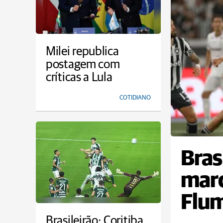
Milei republica
postagem com
críticas a Lula
COTIDIANO
Bras
marc
Flum
Brasileirão: Coritiba