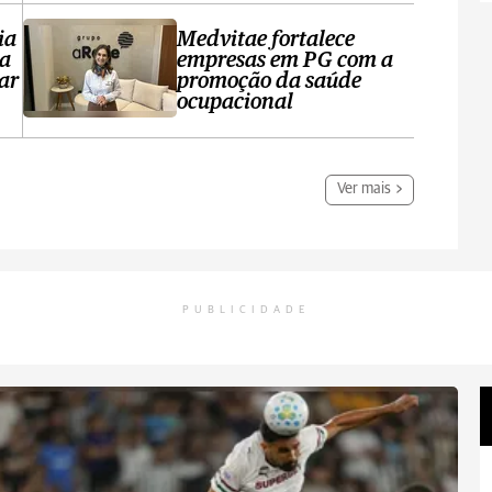
ia
Medvitae fortalece
ta
empresas em PG com a
ar
promoção da saúde
ocupacional
Ver mais
PUBLICIDADE