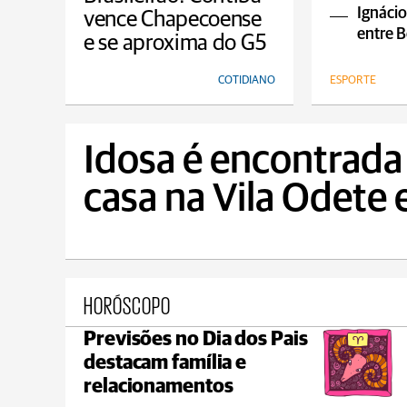
empa
Ignácio
vence Chapecoense
entre B
e se aproxima do G5
COTIDIANO
ESPORTE
Idosa é encontrada
casa na Vila Odete
HORÓSCOPO
Previsões no Dia dos Pais
Ponta Grossa
destacam família e
max 20°C
min 18°C
relacionamentos