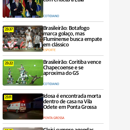
COTIDIANO
Brasileirão: Botafogo
23:37
marca golaço, mas
Fluminense busca empate
em clássico
ESPORTE
Brasileirão: Coritiba vence
23:22
Chapecoense e se
aproxima do G5
COTIDIANO
Idosa é encontrada morta
23:11
dentro de casa na Vila
Odete em Ponta Grossa
PONTA GROSSA