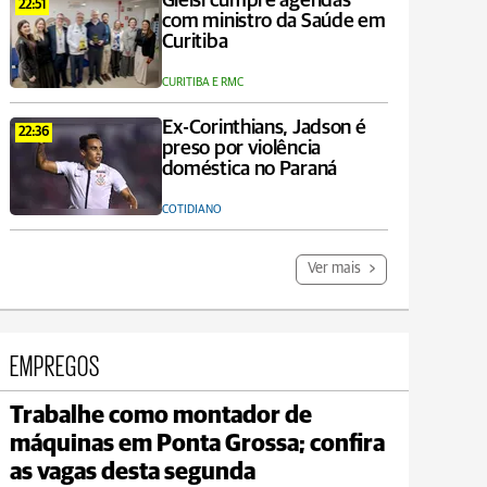
Gleisi cumpre agendas
22:51
com ministro da Saúde em
Curitiba
CURITIBA E RMC
Ex-Corinthians, Jadson é
22:36
preso por violência
doméstica no Paraná
COTIDIANO
Ver mais
EMPREGOS
Trabalhe como montador de
Carambeí
máquinas em Ponta Grossa; confira
max 20°C
min 18°C
as vagas desta segunda