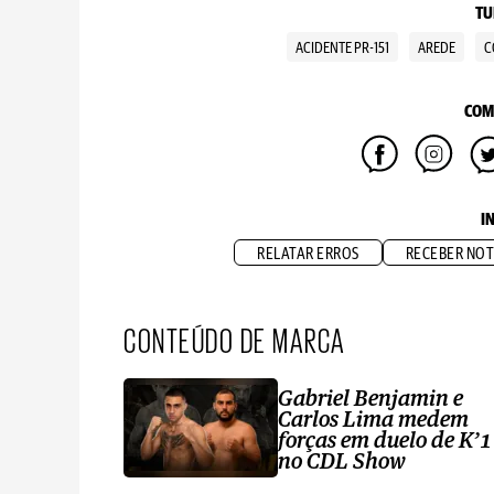
TU
ACIDENTE PR-151
AREDE
C
COM
I
RELATAR ERROS
RECEBER NOT
CONTEÚDO DE MARCA
Gabriel Benjamin e
Carlos Lima medem
forças em duelo de K’1
no CDL Show