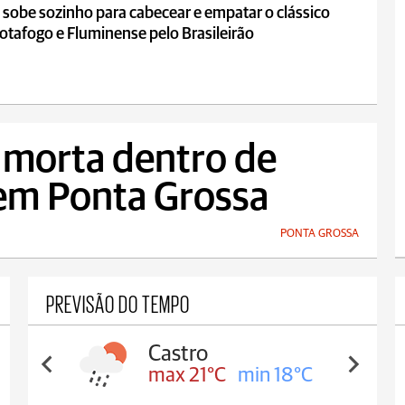
te em clássico
 sobe sozinho para cabecear e empatar o clássico
otafogo e Fluminense pelo Brasileirão
 morta dentro de
 em Ponta Grossa
PONTA GROSSA
PREVISÃO DO TEMPO
Castro
max 21°C
min 18°C