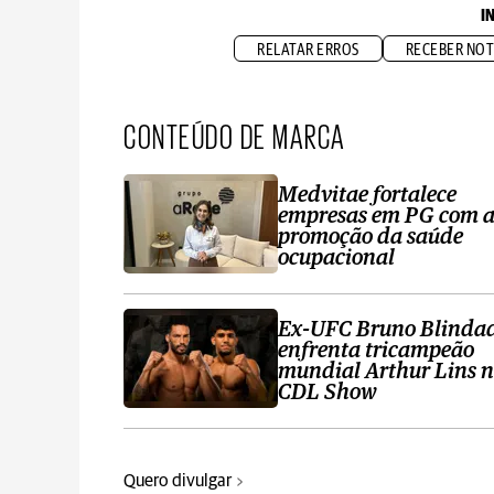
I
RELATAR ERROS
RECEBER NOT
CONTEÚDO DE MARCA
Medvitae fortalece
empresas em PG com 
promoção da saúde
ocupacional
Ex-UFC Bruno Blinda
enfrenta tricampeão
mundial Arthur Lins 
CDL Show
Quero divulgar