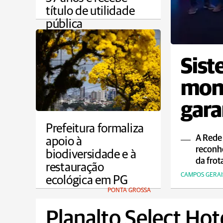
título de utilidade
pública
PONTA GROSSA
Sist
moni
gara
ao p
Prefeitura formaliza
A Rede
apoio à
reconh
biodiversidade e à
da frot
restauração
CAMPOS GERAI
ecológica em PG
PONTA GROSSA
Planalto Select Hot