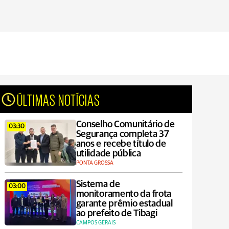
ÚLTIMAS NOTÍCIAS
Conselho Comunitário de
03:30
Segurança completa 37
anos e recebe título de
utilidade pública
PONTA GROSSA
Sistema de
03:00
monitoramento da frota
garante prêmio estadual
ao prefeito de Tibagi
CAMPOS GERAIS