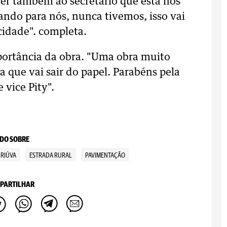
er também ao secretário que está nos
ndo para nós, nunca tivemos, isso vai
cidade". completa.
portância da obra. "Uma obra muito
que vai sair do papel. Parabéns pela
 vice Pity".
DO SOBRE
RIÚVA
ESTRADA RURAL
PAVIMENTAÇÃO
PARTILHAR