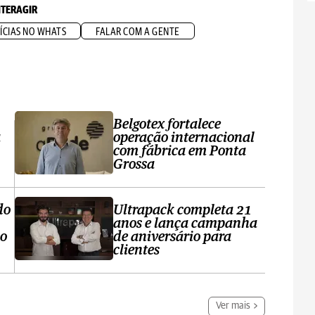
NTERAGIR
ÍCIAS NO WHATS
FALAR COM A GENTE
Belgotex fortalece
a
operação internacional
com fábrica em Ponta
Grossa
do
Ultrapack completa 21
anos e lança campanha
no
de aniversário para
clientes
Ver mais