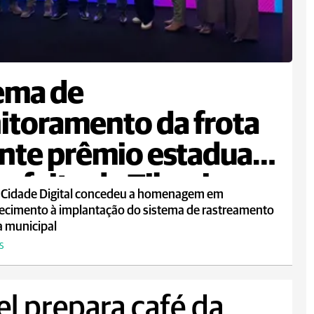
ema de
toramento da frota
nte prêmio estadual
refeito de Tibagi
 Cidade Digital concedeu a homenagem em
ecimento à implantação do sistema de rastreamento
a municipal
S
el prepara café da