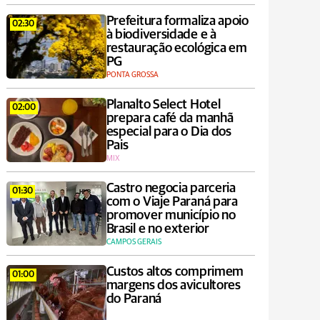
Prefeitura formaliza apoio
02:30
à biodiversidade e à
restauração ecológica em
PG
PONTA GROSSA
Planalto Select Hotel
02:00
prepara café da manhã
especial para o Dia dos
Pais
MIX
Castro negocia parceria
01:30
com o Viaje Paraná para
promover município no
Brasil e no exterior
CAMPOS GERAIS
Custos altos comprimem
01:00
margens dos avicultores
do Paraná