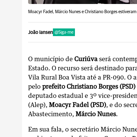
Moacyr Fadel, Márcio Nunes e Christiano Borges estiveram 
João Iansen
@Siga-me
O município de
Curiúva
será contem
Estado. O recurso será destinado pa
Vila Rural Boa Vista até a PR-090. O a
pelo
prefeito Christiano Borges (PSD)
deputado estadual e 3º vice-presiden
(Alep),
Moacyr Fadel (PSD)
, e do sec
Abastecimento,
Márcio Nunes
.
Em sua fala, o secretário Márcio Nune