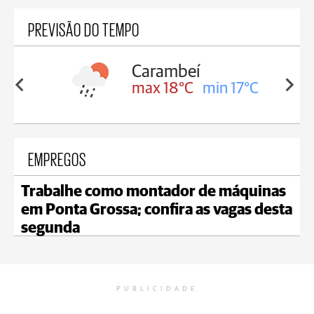
PREVISÃO DO TEMPO
Carambeí
in 18°C
max 18°C
min 17°C
EMPREGOS
Trabalhe como montador de máquinas
em Ponta Grossa; confira as vagas desta
segunda
PUBLICIDADE