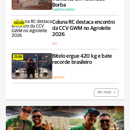
Borba
CAMPOS GERAIS
Coluna RC destaca encontro
00:00
da CCV GWM no Agroleite
2026
MIX
Bitelo ergue 420 kg e bate
23:56
recorde brasileiro
ESPORTE
Ver mais