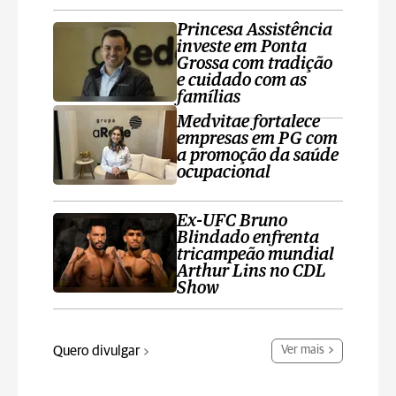
Princesa Assistência
investe em Ponta
Grossa com tradição
e cuidado com as
famílias
Medvitae fortalece
empresas em PG com
a promoção da saúde
ocupacional
Ex-UFC Bruno
Blindado enfrenta
tricampeão mundial
Arthur Lins no CDL
Show
Quero divulgar
Ver mais