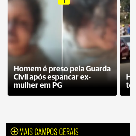
Homem é preso pela Guarda
Civil após espancar ex-
Ho
mulher em PG
te
MAIS CAMPOS GERAIS