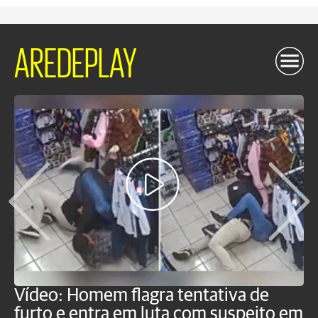
AREDEPLAY
Vídeo: Homem flagra tentativa de
B
furto e entra em luta com suspeito em
j