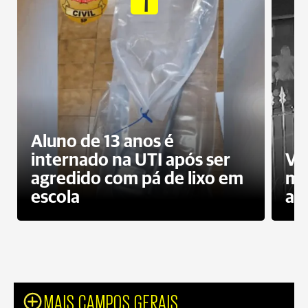
Aluno de 13 anos é
internado na UTI após ser
Ví
agredido com pá de lixo em
mo
escola
a 
MAIS CAMPOS GERAIS