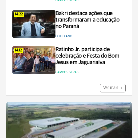
CAMPOS GERAIS
Bakri destaca ações que
14:22
transformaram a educação
no Paraná
COTIDIANO
Ratinho Jr. participa de
14:12
celebração e Festa do Bom
Jesus em Jaguariaíva
CAMPOS GERAIS
Ver mais