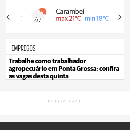
Carambeí
in 18°C
max 21°C
min 18°C
EMPREGOS
Trabalhe como trabalhador
agropecuário em Ponta Grossa; confira
as vagas desta quinta
PUBLICIDADE