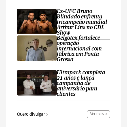
Ex-UFC Bruno
Blindado enfrenta
tricampeão mundial
Arthur Lins no CDL
Show
Belgotex fortalece
operação
internacional com
fábrica em Ponta
Grossa
Ultrapack completa
21 anos e lança
campanha de
aniversário para
clientes
Quero divulgar
Ver mais