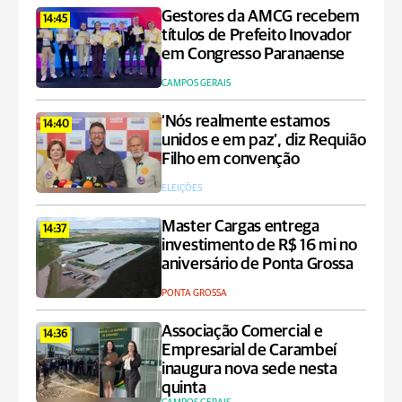
Gestores da AMCG recebem
14:45
títulos de Prefeito Inovador
em Congresso Paranaense
CAMPOS GERAIS
‘Nós realmente estamos
14:40
unidos e em paz’, diz Requião
Filho em convenção
ELEIÇÕES
Master Cargas entrega
14:37
investimento de R$ 16 mi no
aniversário de Ponta Grossa
PONTA GROSSA
Associação Comercial e
14:36
Empresarial de Carambeí
inaugura nova sede nesta
quinta