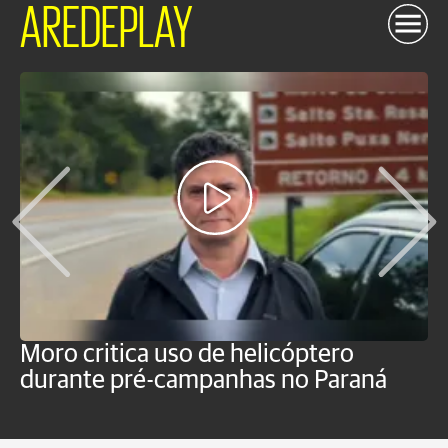
AREDEPLAY
Moro critica uso de helicóptero
M
durante pré-campanhas no Paraná
s
d