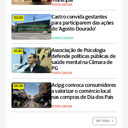
municipal
PONTA GROSSA
Castro convida gestantes
02:00
para participarem das ações
do ‘Agosto Dourado’
CAMPOS GERAIS
Associação de Psicologia
01:30
defende políticas públicas de
saúde mental na Câmara de
PG
PONTA GROSSA
Acipg convoca consumidores
00:30
a valorizar o comércio local
nas compras de Dia dos Pais
PONTA GROSSA
Ver mais