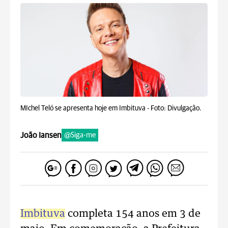
MIchel Teló se apresenta hoje em Imbituva -
Foto: Divulgação.
João Iansen
@Siga-me
Imbituva
completa 154 anos em 3 de