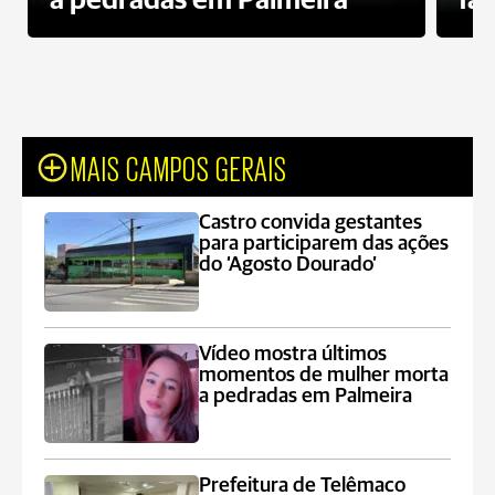
a pedradas em Palmeira
fa
MAIS CAMPOS GERAIS
Castro convida gestantes
para participarem das ações
do ‘Agosto Dourado’
Vídeo mostra últimos
momentos de mulher morta
a pedradas em Palmeira
Prefeitura de Telêmaco