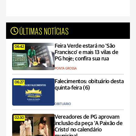
ÚLTIMAS NOTÍCIAS
Feira Verde estará no 'São
06:42
Francisco' e mais 13 vilas de
PG hoje; confira sua rua
PONTA GROSSA
Falecimentos: obituário desta
06:27
quinta-feira (6)
OBITUÁRIO
Vereadores de PG aprovam
02:30
inclusão da peça 'A Paixão de
Cristo' no calendário