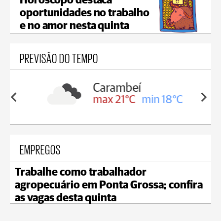
Horóscopo destaca
oportunidades no trabalho
e no amor nesta quinta
PREVISÃO DO TEMPO
Carambeí
in 19°C
max 21°C
min 18°C
EMPREGOS
Trabalhe como trabalhador
agropecuário em Ponta Grossa; confira
as vagas desta quinta