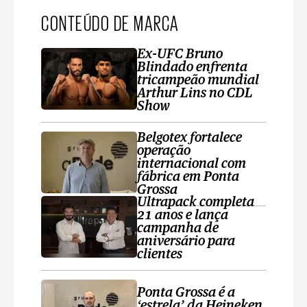
CONTEÚDO DE MARCA
Ex-UFC Bruno
Blindado enfrenta
tricampeão mundial
Arthur Lins no CDL
Show
Belgotex fortalece
operação
internacional com
fábrica em Ponta
Grossa
Ultrapack completa
21 anos e lança
campanha de
aniversário para
clientes
Ponta Grossa é a
‘estrela’ da Heineken