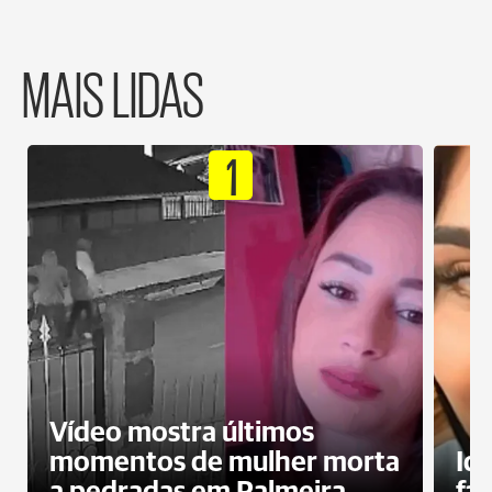
MAIS LIDAS
1
Vídeo mostra últimos
momentos de mulher morta
Id