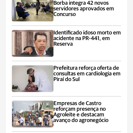
Borba integra 42 novos
servidores aprovados em
Concurso
Identificado idoso morto em
acidente na PR-441, em
Reserva
Prefeitura reforça oferta de
consultas em cardiologia em
Piraí do Sul
Empresas de Castro
reforçam presença no
Agroleite e destacam
avanço do agronegócio