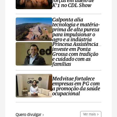
forças em duelo de
K’1 no CDL Show
Calponta alia
tecnologia e matéria-
prima de alta pureza
para impulsionar o
agro e a indústria
Princesa Assistência
investe em Ponta
Grossa com tradição
e cuidado com as
famílias
Medvitae fortalece
empresas em PG com
a promoção da saúde
ocupacional
Quero divulgar
Ver mais