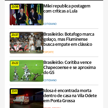
Milei republica postagem
23:56
com críticas a Lula
COTIDIANO
Brasileirão: Botafogo marca
23:37
golaço, mas Fluminense
busca empate em clássico
ESPORTE
Brasileirão: Coritiba vence
23:22
Chapecoense e se aproxima
do G5
COTIDIANO
Idosa é encontrada morta
23:11
dentro de casa na Vila Odete
em Ponta Grossa