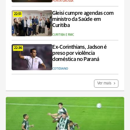
PONTA GROSSA
Gleisi cumpre agendas com
22:51
ministro da Saúde em
Curitiba
CURITIBA E RMC
Ex-Corinthians, Jadson é
22:36
preso por violência
doméstica no Paraná
COTIDIANO
Ver mais