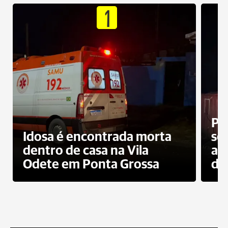
1
Pr
Idosa é encontrada morta
sec
dentro de casa na Vila
ap
Odete em Ponta Grossa
do