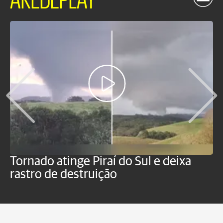
Tornado atinge Piraí do Sul e deixa
H
rastro de destruição
C
m