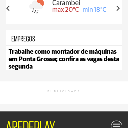
Carambeí
in 18°C
max 20°C
min 18°C
EMPREGOS
Trabalhe como montador de máquinas
em Ponta Grossa; confira as vagas desta
segunda
PUBLICIDADE
AREDEPLAY