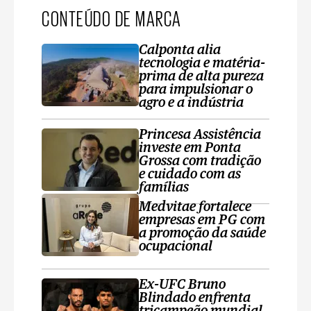
CONTEÚDO DE MARCA
Calponta alia
tecnologia e matéria-
prima de alta pureza
para impulsionar o
agro e a indústria
Princesa Assistência
investe em Ponta
Grossa com tradição
e cuidado com as
famílias
Medvitae fortalece
empresas em PG com
a promoção da saúde
ocupacional
Ex-UFC Bruno
Blindado enfrenta