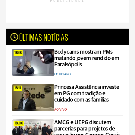
PUBLICIDADE
ÚLTIMAS NOTÍCIAS
Bodycams mostram PMs
18:18
matando jovem rendido em
Paraisópolis
COTIDIANO
Princesa Assistência investe
18:11
em PG com tradição e
cuidado com as famílias
AO VIVO
AMCG e UEPG discutem
18:08
parcerias para projetos de