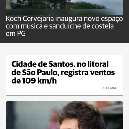
Koch Cervejaria inaugura novo espaço
D
com música e sanduíche de costela
p
em PG
Cidade de Santos, no litoral
de São Paulo, registra ventos
de 109 km/h
COTIDIANO