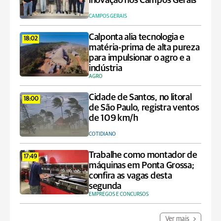
inovação nos Campos Gerais
CAMPOS GERAIS
Calponta alia tecnologia e
18:02
matéria-prima de alta pureza
para impulsionar o agro e a
indústria
AGRO
Cidade de Santos, no litoral
18:00
de São Paulo, registra ventos
de 109 km/h
COTIDIANO
Trabalhe como montador de
17:49
máquinas em Ponta Grossa;
confira as vagas desta
segunda
EMPREGOS E CONCURSOS
Ver mais