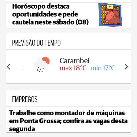
Horóscopo destaca
oportunidades e pede
cautela neste sábado (08)
PREVISÃO DO TEMPO
Carambeí
in 18°C
max 18°C
min 17°C
EMPREGOS
Trabalhe como montador de máquinas
em Ponta Grossa; confira as vagas desta
segunda