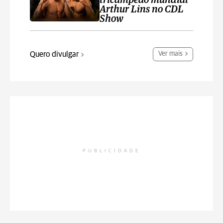
tricampeão mundial
Arthur Lins no CDL
Show
Quero divulgar
Ver mais
PUBLICIDADE