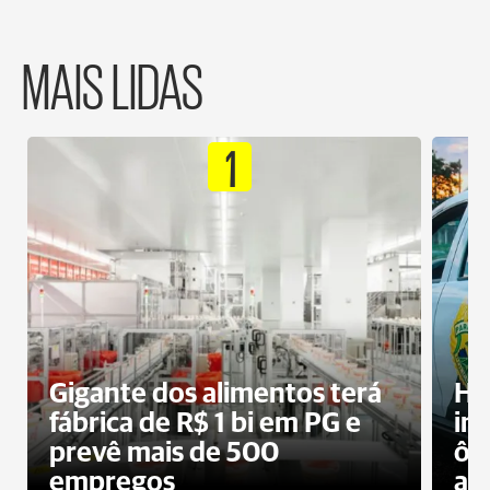
MAIS LIDAS
1
Gigante dos alimentos terá
Ho
fábrica de R$ 1 bi em PG e
im
prevê mais de 500
ôn
empregos
ac