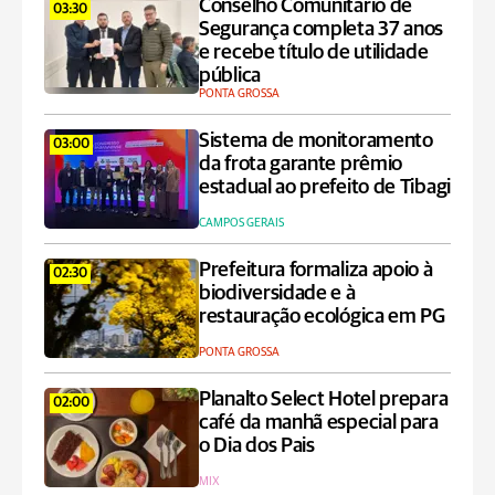
Conselho Comunitário de
03:30
Segurança completa 37 anos
e recebe título de utilidade
pública
PONTA GROSSA
Sistema de monitoramento
03:00
da frota garante prêmio
estadual ao prefeito de Tibagi
CAMPOS GERAIS
Prefeitura formaliza apoio à
02:30
biodiversidade e à
restauração ecológica em PG
PONTA GROSSA
Planalto Select Hotel prepara
02:00
café da manhã especial para
o Dia dos Pais
MIX