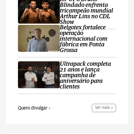
Blindado enfrenta
tricampeão mundial
Arthur Lins no CDL
Show
Belgotex fortalece
operação
internacional com
fábrica em Ponta
Grossa
Ultrapack completa
21 anos e lança
campanha de
aniversário para
clientes
Quero divulgar
Ver mais