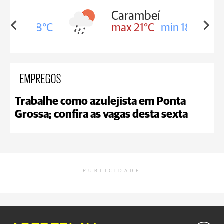
Carambeí
in 18°C
max 21°C
min 18°C
EMPREGOS
Trabalhe como azulejista em Ponta
Grossa; confira as vagas desta sexta
PUBLICIDADE