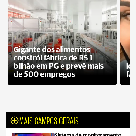
Gigante dos alimentos
constrói fábrica de RS 1
bilhão em PG e prevê mais
Id
de 500 empregos
fa
MAIS CAMPOS GERAIS
Sistema de monitoramento