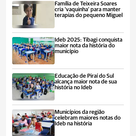
Família de Teixeira Soares
cria 'vaquinha' para manter
terapias do pequeno Miguel
Ideb 2025: Tibagi conquista
maior nota da história do
município
Educação de Piraí do Sul
alcança maior nota de sua
história no Ideb
Municípios da região
celebram maiores notas do
Ideb na história