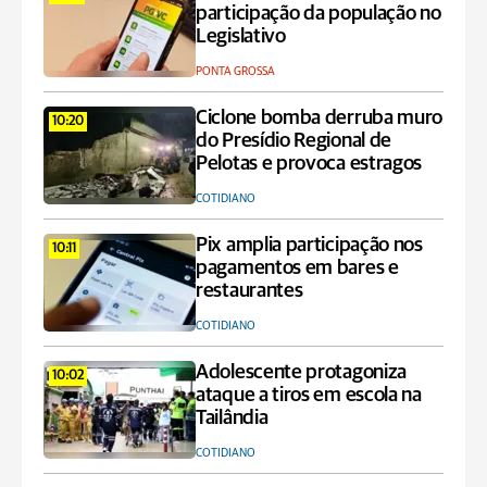
participação da população no
Legislativo
PONTA GROSSA
Ciclone bomba derruba muro
10:20
do Presídio Regional de
Pelotas e provoca estragos
COTIDIANO
Pix amplia participação nos
10:11
pagamentos em bares e
restaurantes
COTIDIANO
Adolescente protagoniza
10:02
ataque a tiros em escola na
Tailândia
COTIDIANO