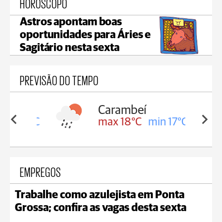
HORÓSCOPO
Astros apontam boas
oportunidades para Áries e
Sagitário nesta sexta
PREVISÃO DO TEMPO
Carambeí
in 18°C
max 18°C
min 17°C
EMPREGOS
Trabalhe como azulejista em Ponta
Grossa; confira as vagas desta sexta