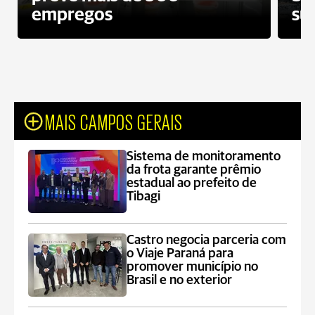
empregos
su
MAIS CAMPOS GERAIS
Sistema de monitoramento
da frota garante prêmio
estadual ao prefeito de
Tibagi
Castro negocia parceria com
o Viaje Paraná para
promover município no
Brasil e no exterior