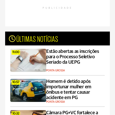
PUBLICIDADE
ÚLTIMAS NOTÍCIAS
Estão abertas as inscrições
11:00
para o Processo Seletivo
Seriado da UEPG
PONTA GROSSA
Homem é detido após
10:57
importunar mulher em
ônibus e tentar causar
acidente em PG
PONTA GROSSA
Câmara PG+VC fortalece a
10:32