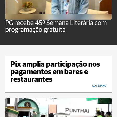
PG recebe 45ª Semana Literária com
P
programação gratuita
t
Pix amplia participação nos
pagamentos em bares e
restaurantes
COTIDIANO