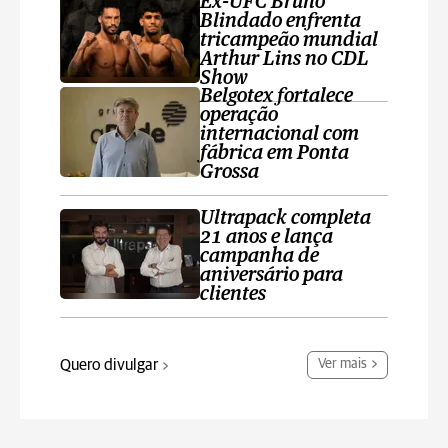
Ex-UFC Bruno
Blindado enfrenta
tricampeão mundial
Arthur Lins no CDL
Show
Belgotex fortalece
operação
internacional com
fábrica em Ponta
Grossa
Ultrapack completa
21 anos e lança
campanha de
aniversário para
clientes
Quero divulgar
Ver mais