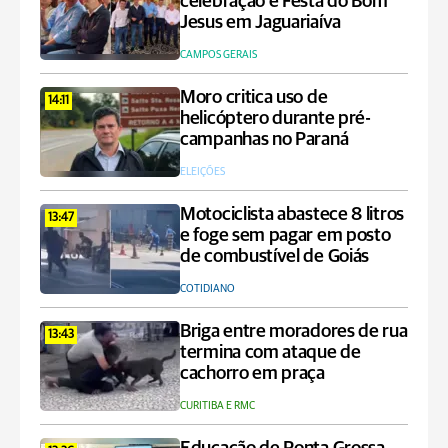
celebração e Festa do Bom
Jesus em Jaguariaíva
CAMPOS GERAIS
Moro critica uso de
14:11
helicóptero durante pré-
campanhas no Paraná
ELEIÇÕES
Motociclista abastece 8 litros
13:47
e foge sem pagar em posto
de combustível de Goiás
COTIDIANO
Briga entre moradores de rua
13:43
termina com ataque de
cachorro em praça
CURITIBA E RMC