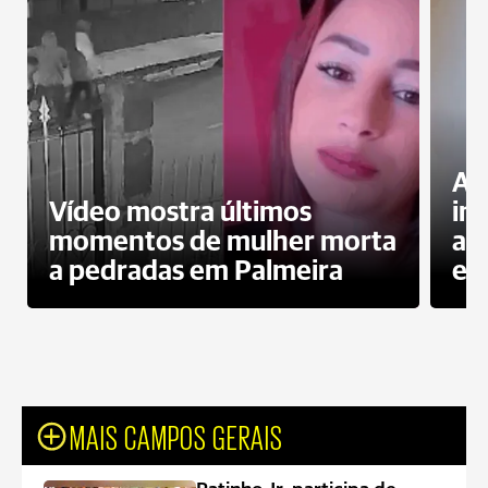
Al
Vídeo mostra últimos
in
momentos de mulher morta
ag
a pedradas em Palmeira
es
MAIS CAMPOS GERAIS