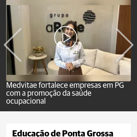
Medvitae fortalece empresas em PG
C
com a promoção da saúde
Pl
ocupacional
i
Educação de Ponta Grossa