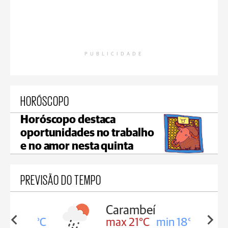
PUBLICIDADE
HORÓSCOPO
Horóscopo destaca
oportunidades no trabalho
e no amor nesta quinta
PREVISÃO DO TEMPO
Carambeí
in 18°C
max 21°C
min 18°C