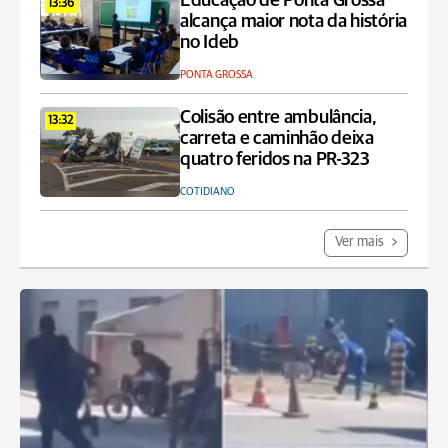
Educação de Ponta Grossa
13:36
alcança maior nota da história
no Ideb
PONTA GROSSA
Colisão entre ambulância,
13:32
carreta e caminhão deixa
quatro feridos na PR-323
COTIDIANO
Ver mais