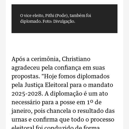
O vice eleito, Pithi (Pode), também foi
A
diplomado.
Foto: Divulgação.
p
p
D
Após a cerimônia, Christiano
agradeceu pela confiança em suas
propostas. "Hoje fomos diplomados
pela Justiça Eleitoral para o mandato
2025-2028. A diplomação é um ato
necessário para a posse em 1º de
janeiro, pois chancela o resultado das
urnas e confirma que todo o processo
eleitoral foi conduzido de forma