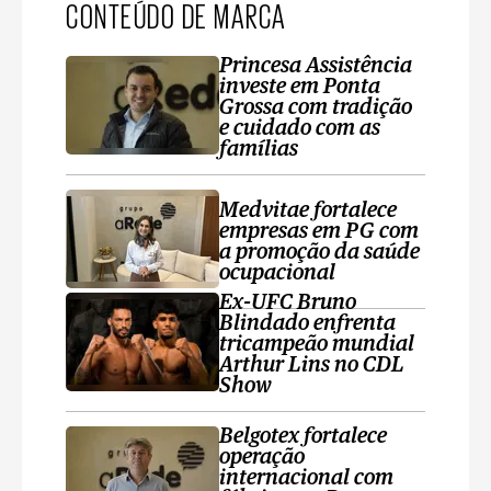
CONTEÚDO DE MARCA
Princesa Assistência
investe em Ponta
Grossa com tradição
e cuidado com as
famílias
Medvitae fortalece
empresas em PG com
a promoção da saúde
ocupacional
Ex-UFC Bruno
Blindado enfrenta
tricampeão mundial
Arthur Lins no CDL
Show
Belgotex fortalece
operação
internacional com