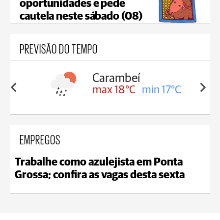
oportunidades e pede
cautela neste sábado (08)
PREVISÃO DO TEMPO
Carambeí
8°C
max 18°C
min 17°C
EMPREGOS
Trabalhe como azulejista em Ponta
Grossa; confira as vagas desta sexta