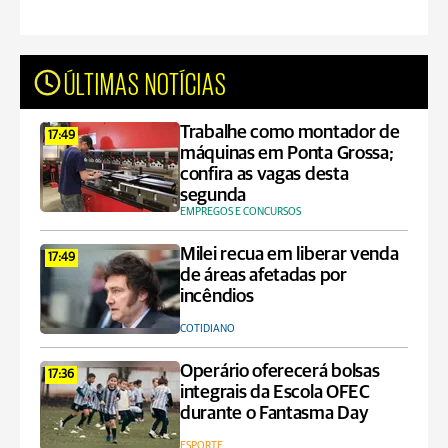
ÚLTIMAS NOTÍCIAS
Trabalhe como montador de
17:49
máquinas em Ponta Grossa;
confira as vagas desta
segunda
EMPREGOS E CONCURSOS
Milei recua em liberar venda
17:49
de áreas afetadas por
incêndios
COTIDIANO
Operário oferecerá bolsas
17:36
integrais da Escola OFEC
durante o Fantasma Day
ESPORTE