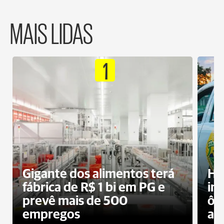
MAIS LIDAS
1
Gigante dos alimentos terá
Ho
fábrica de R$ 1 bi em PG e
im
prevê mais de 500
ôn
empregos
ac