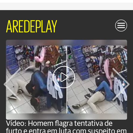
AREDEPLAY
Vídeo: Homem flagra tentativa de
B
furto e entra em luta com suspeito em
j