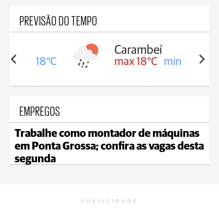
PREVISÃO DO TEMPO
Carambeí
in 18°C
max 18°C
min 17°C
EMPREGOS
Trabalhe como montador de máquinas
em Ponta Grossa; confira as vagas desta
segunda
PUBLICIDADE