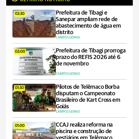
Prefeitura de Tibagi e
02:30
Sanepar ampliam rede de
abastecimento de água em
distrito
CAMPOS GERAIS
Prefeitura de Tibagi prorroga
02:00
prazo do REFIS 2026 até 6
de novembro
CAMPOS GERAIS
Pilotos de Telêmaco Borba
01:30
disputam o Campeonato
Brasileiro de Kart Cross em
Goiás
CAMPOS GERAIS
CCAJ realiza reforma na
01:00
piscina e construção de
vestiários em Telêmaco