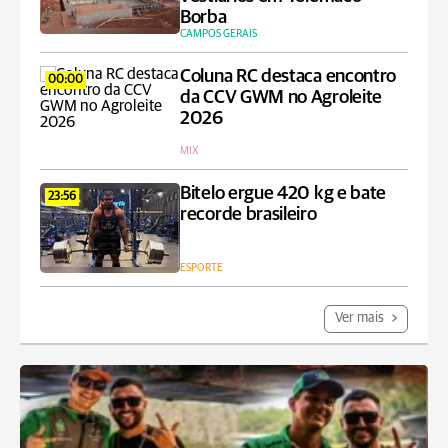
Borba
CAMPOS GERAIS
Coluna RC destaca encontro
00:00
da CCV GWM no Agroleite
2026
MIX
Bitelo ergue 420 kg e bate
23:56
recorde brasileiro
ESPORTE
Ver mais