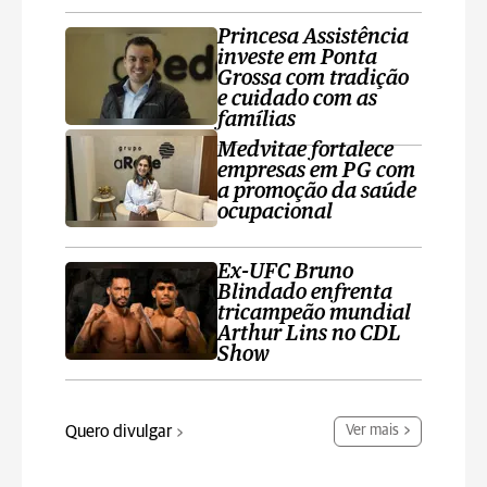
Princesa Assistência
investe em Ponta
Grossa com tradição
e cuidado com as
famílias
Medvitae fortalece
empresas em PG com
a promoção da saúde
ocupacional
Ex-UFC Bruno
Blindado enfrenta
tricampeão mundial
Arthur Lins no CDL
Show
Quero divulgar
Ver mais