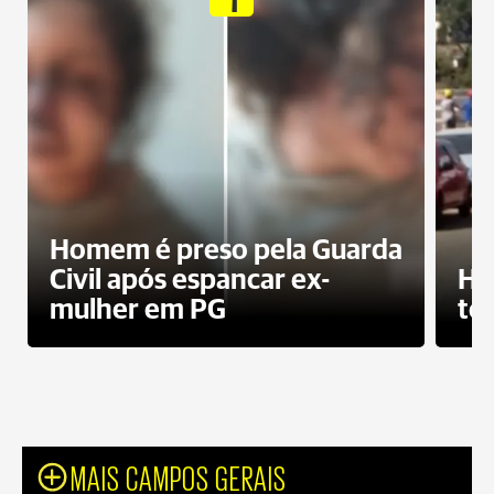
Homem é preso pela Guarda
Civil após espancar ex-
Ho
mulher em PG
te
MAIS CAMPOS GERAIS