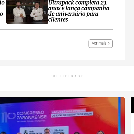
do
Ultrapack completa 21
anos e lança campanha
no
de aniversário para
clientes
Ver mais
PUBLICIDADE