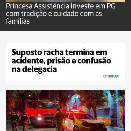
Princesa Assistência investe em PG
O
com tradição e cuidado com as
p
famílias
Suposto racha termina em
acidente, prisão e confusão
na delegacia
COTIDIANO