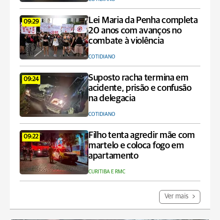
Lei Maria da Penha completa
09:29
20 anos com avanços no
combate à violência
COTIDIANO
Suposto racha termina em
09:24
acidente, prisão e confusão
na delegacia
COTIDIANO
Filho tenta agredir mãe com
09:22
martelo e coloca fogo em
apartamento
CURITIBA E RMC
Ver mais