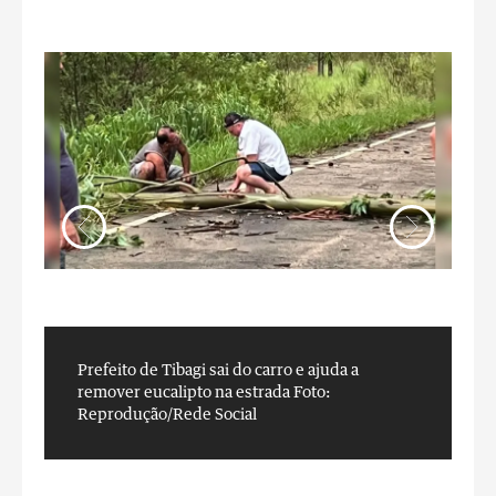
Prefeito de Tibagi sai do carro e ajuda a
P
remover eucalipto na estrada
Foto:
r
Reprodução/Rede Social
R