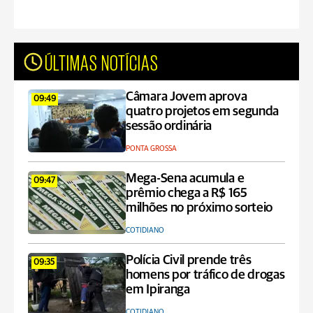
ÚLTIMAS NOTÍCIAS
Câmara Jovem aprova
09:49
quatro projetos em segunda
sessão ordinária
PONTA GROSSA
Mega-Sena acumula e
09:47
prêmio chega a R$ 165
milhões no próximo sorteio
COTIDIANO
Polícia Civil prende três
09:35
homens por tráfico de drogas
em Ipiranga
COTIDIANO