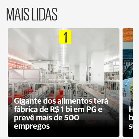
MAIS LIDAS
1
Gigante dos alimentos terá
fábrica de R$ 1 bi em PG e
Ho
prevê mais de 500
bo
empregos
su