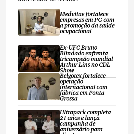
Medvitae fortalece
empresas em PG com
a promoção da saúde
ocupacional
Ex-UFC Bruno
Blindado enfrenta
tricampeão mundial
Arthur Lins no CDL
Show
Belgotex fortalece
operação
internacional com
fábrica em Ponta
Grossa
Ultrapack completa
21 anos e lança
campanha de
aniversário para