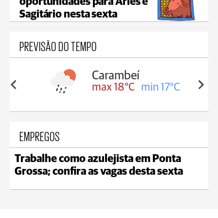
oportunidades para Áries e
Sagitário nesta sexta
PREVISÃO DO TEMPO
Carambeí
in 18°C
max 18°C
min 17°C
EMPREGOS
Trabalhe como azulejista em Ponta
Grossa; confira as vagas desta sexta