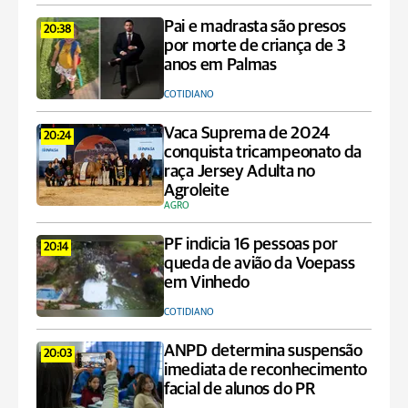
Pai e madrasta são presos
20:38
por morte de criança de 3
anos em Palmas
COTIDIANO
Vaca Suprema de 2024
20:24
conquista tricampeonato da
raça Jersey Adulta no
Agroleite
AGRO
PF indicia 16 pessoas por
20:14
queda de avião da Voepass
em Vinhedo
COTIDIANO
ANPD determina suspensão
20:03
imediata de reconhecimento
facial de alunos do PR