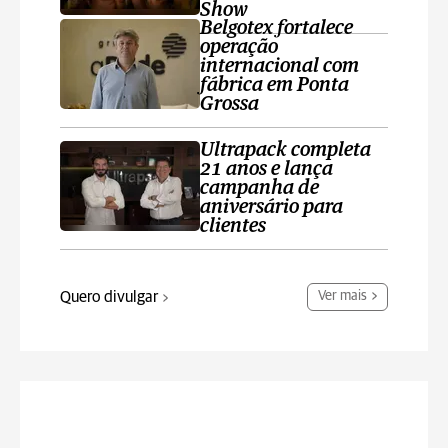
Show
Belgotex fortalece
operação
internacional com
fábrica em Ponta
Grossa
Ultrapack completa
21 anos e lança
campanha de
aniversário para
clientes
Quero divulgar
Ver mais