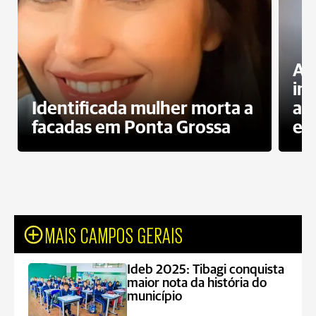
Al
in
Identificada mulher morta a
ag
facadas em Ponta Grossa
es
MAIS CAMPOS GERAIS
Ideb 2025: Tibagi conquista
maior nota da história do
município