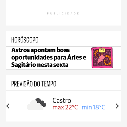
PUBLICIDADE
HORÓSCOPO
Astros apontam boas
oportunidades para Áries e
Sagitário nesta sexta
PREVISÃO DO TEMPO
sa
Castro
in 18°C
max 22°C
min 18°C