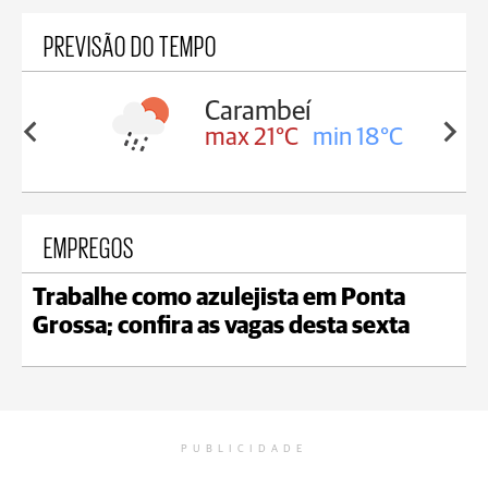
PREVISÃO DO TEMPO
Carambeí
in 18°C
max 21°C
min 18°C
EMPREGOS
Trabalhe como azulejista em Ponta
Grossa; confira as vagas desta sexta
PUBLICIDADE