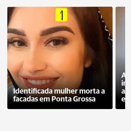
1
Al
in
Identificada mulher morta a
ag
facadas em Ponta Grossa
es