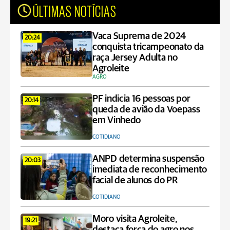
ÚLTIMAS NOTÍCIAS
Vaca Suprema de 2024
20:24
conquista tricampeonato da
raça Jersey Adulta no
Agroleite
AGRO
PF indicia 16 pessoas por
20:14
queda de avião da Voepass
em Vinhedo
COTIDIANO
ANPD determina suspensão
20:03
imediata de reconhecimento
facial de alunos do PR
COTIDIANO
Moro visita Agroleite,
19:21
destaca força do agro nos