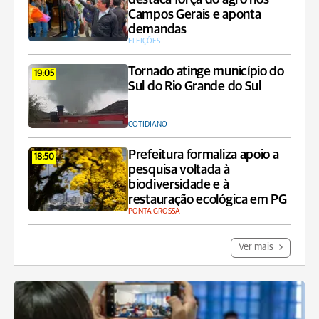
Campos Gerais e aponta
demandas
ELEIÇÕES
Tornado atinge município do
19:05
Sul do Rio Grande do Sul
COTIDIANO
Prefeitura formaliza apoio a
18:50
pesquisa voltada à
biodiversidade e à
restauração ecológica em PG
PONTA GROSSA
Ver mais