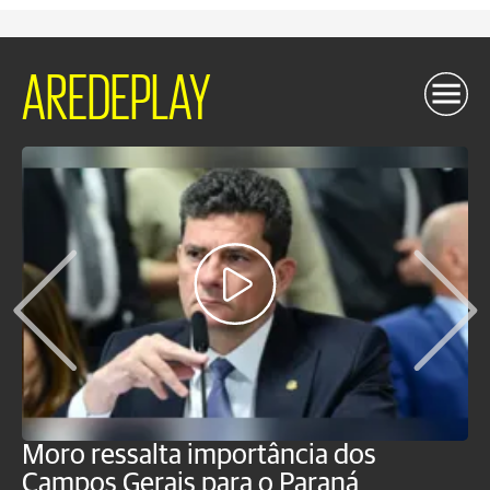
AREDEPLAY
Moro ressalta importância dos
E
Campos Gerais para o Paraná
m