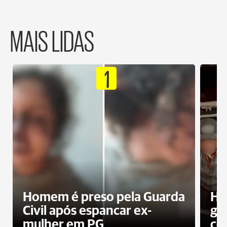
MAIS LIDAS
1
Homem é preso pela Guarda
Ho
Civil após espancar ex-
gr
mulher em PG
co