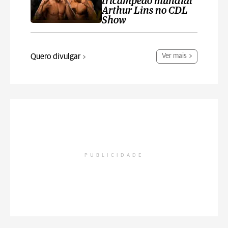
tricampeão mundial
Arthur Lins no CDL
Show
Quero divulgar
Ver mais
PUBLICIDADE