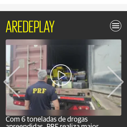
AREDEPLAY
Com 6 toneladas de drogas
F
apreendidas, PRF realiza maior
p