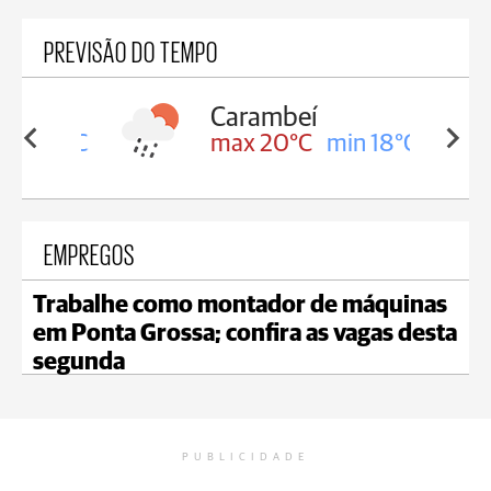
PREVISÃO DO TEMPO
Carambeí
in 18°C
max 20°C
min 18°C
EMPREGOS
Trabalhe como montador de máquinas
em Ponta Grossa; confira as vagas desta
segunda
PUBLICIDADE