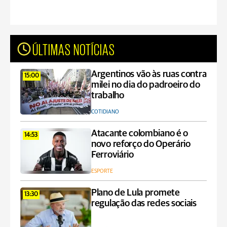
ÚLTIMAS NOTÍCIAS
Argentinos vão às ruas contra
15:00
milei no dia do padroeiro do
trabalho
COTIDIANO
Atacante colombiano é o
14:53
novo reforço do Operário
Ferroviário
ESPORTE
Plano de Lula promete
13:30
regulação das redes sociais