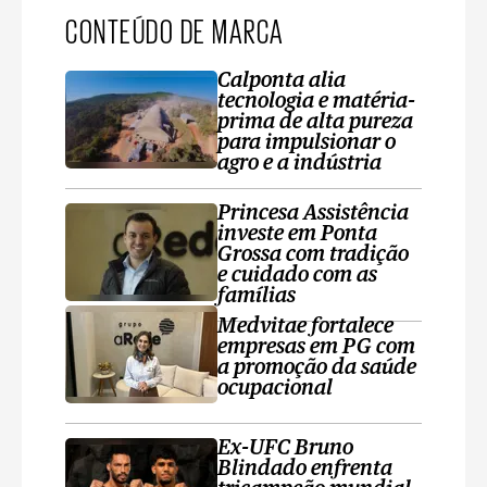
CONTEÚDO DE MARCA
Calponta alia
tecnologia e matéria-
prima de alta pureza
para impulsionar o
agro e a indústria
Princesa Assistência
investe em Ponta
Grossa com tradição
e cuidado com as
famílias
Medvitae fortalece
empresas em PG com
a promoção da saúde
ocupacional
Ex-UFC Bruno
Blindado enfrenta