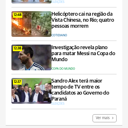
ELEIÇÕES
Helicóptero cai na região da
12:48
Vista Chinesa, no Rio; quatro
pessoas morrem
COTIDIANO
Investigação revela plano
12:38
para matar Messi na Copa do
Mundo
COPA DO MUNDO
Sandro Alex terá maior
12:37
tempo de TV entre os
candidatos ao Governo do
Paraná
ELEIÇÕES
Ver mais