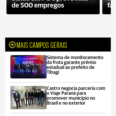
de 500 empregos
fa
MAIS CAMPOS GERAIS
Sistema de monitoramento
da frota garante prêmio
estadual ao prefeito de
Tibagi
Castro negocia parceria com
o Viaje Paraná para
promover município no
Brasil e no exterior