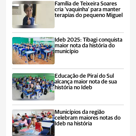
Família de Teixeira Soares
cria 'vaquinha' para manter
terapias do pequeno Miguel
Ideb 2025: Tibagi conquista
maior nota da história do
município
Educação de Piraí do Sul
alcança maior nota de sua
história no Ideb
Municípios da região
celebram maiores notas do
Ideb na história