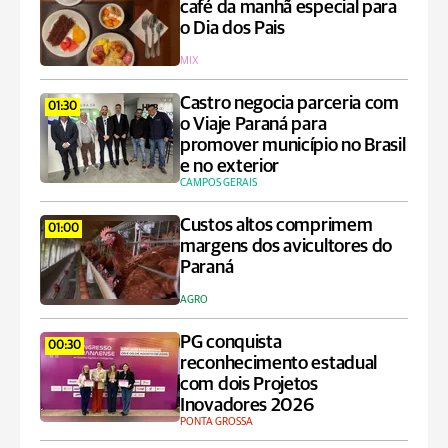
café da manhã especial para
o Dia dos Pais
MIX
Castro negocia parceria com
01:30
o Viaje Paraná para
promover município no Brasil
e no exterior
CAMPOS GERAIS
Custos altos comprimem
01:00
margens dos avicultores do
Paraná
AGRO
PG conquista
00:30
reconhecimento estadual
com dois Projetos
Inovadores 2026
PONTA GROSSA