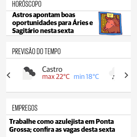
HORÓSCOPO
Astros apontam boas
oportunidades para Áries e
Sagitário nesta sexta
PREVISÃO DO TEMPO
Carambeí
in 18°C
max 21°C
min 18°C
EMPREGOS
Trabalhe como azulejista em Ponta
Grossa; confira as vagas desta sexta