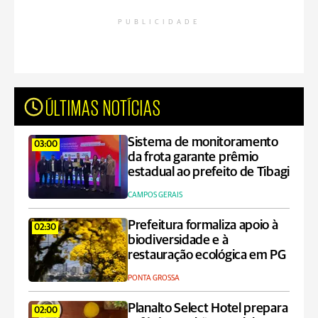
PUBLICIDADE
ÚLTIMAS NOTÍCIAS
Sistema de monitoramento
03:00
da frota garante prêmio
estadual ao prefeito de Tibagi
CAMPOS GERAIS
Prefeitura formaliza apoio à
02:30
biodiversidade e à
restauração ecológica em PG
PONTA GROSSA
Planalto Select Hotel prepara
02:00