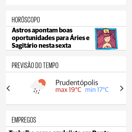
HORÓSCOPO
Astros apontam boas
oportunidades para Áries e
Sagitário nesta sexta
PREVISÃO DO TEMPO
lis
Ivaí
in 17°C
max 23°C
min 19°C
EMPREGOS