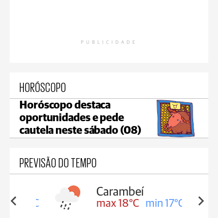
PUBLICIDADE
HORÓSCOPO
Horóscopo destaca
oportunidades e pede
cautela neste sábado (08)
PREVISÃO DO TEMPO
Carambeí
in 18°C
max 18°C
min 17°C