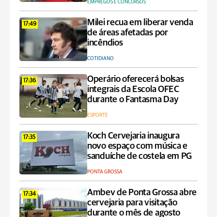
EMPREGOS E CONCURSOS
Milei recua em liberar venda
17:49
de áreas afetadas por
incêndios
COTIDIANO
Operário oferecerá bolsas
17:36
integrais da Escola OFEC
durante o Fantasma Day
ESPORTE
Koch Cervejaria inaugura
17:35
novo espaço com música e
sanduíche de costela em PG
PONTA GROSSA
Ambev de Ponta Grossa abre
17:34
cervejaria para visitação
durante o mês de agosto