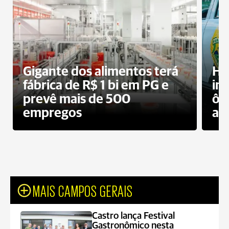
Gigante dos alimentos terá
Ho
fábrica de R$ 1 bi em PG e
im
prevê mais de 500
ôn
empregos
ac
MAIS CAMPOS GERAIS
Castro lança Festival
Gastronômico nesta