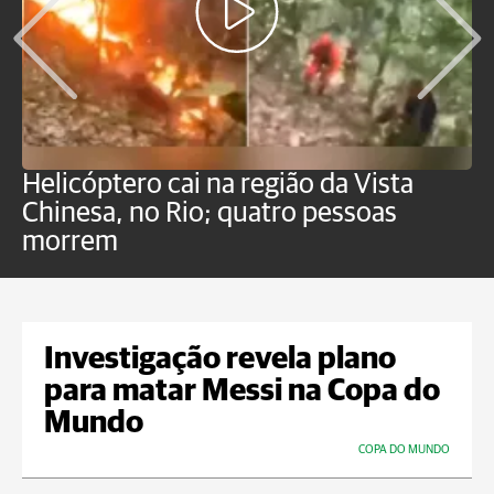
Helicóptero cai na região da Vista
C
Chinesa, no Rio; quatro pessoas
a
morrem
o
Investigação revela plano
para matar Messi na Copa do
Mundo
COPA DO MUNDO