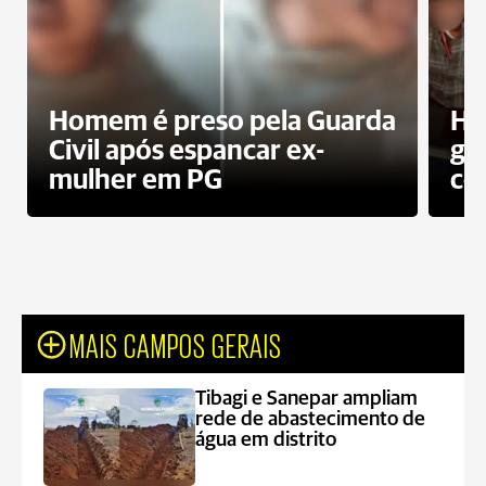
Homem é preso pela Guarda
Ho
Civil após espancar ex-
gr
mulher em PG
co
MAIS CAMPOS GERAIS
Tibagi e Sanepar ampliam
rede de abastecimento de
água em distrito