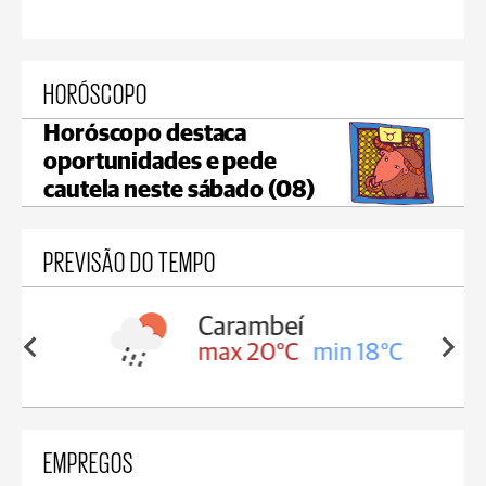
HORÓSCOPO
Horóscopo destaca
oportunidades e pede
cautela neste sábado (08)
PREVISÃO DO TEMPO
Carambeí
in 18°C
max 20°C
min 18°C
EMPREGOS