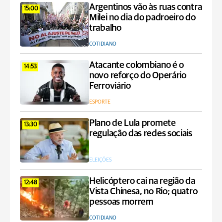
Argentinos vão às ruas contra
15:00
Milei no dia do padroeiro do
trabalho
COTIDIANO
Atacante colombiano é o
14:53
novo reforço do Operário
Ferroviário
ESPORTE
Plano de Lula promete
13:30
regulação das redes sociais
ELEIÇÕES
Helicóptero cai na região da
12:48
Vista Chinesa, no Rio; quatro
pessoas morrem
COTIDIANO