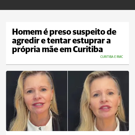
U
Homem é preso suspeito de
agredir e tentar estuprar a
própria mãe em Curitiba
CURITIBA E RMC