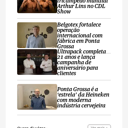
tricampeão mundial
Arthur Lins no CDL
Show
Belgotex fortalece
operação
internacional com
fábrica em Ponta
Grossa
Ultrapack completa
21 anos e lança
campanha de
aniversário para
clientes
Ponta Grossa é a
‘estrela’ da Heineken
com moderna
indústria cervejeira