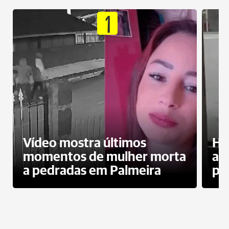
1
Vídeo mostra últimos
Ho
momentos de mulher morta
ag
a pedradas em Palmeira
pr