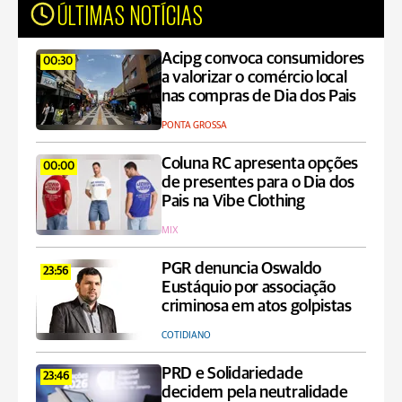
ÚLTIMAS NOTÍCIAS
Acipg convoca consumidores
00:30
a valorizar o comércio local
nas compras de Dia dos Pais
PONTA GROSSA
Coluna RC apresenta opções
00:00
de presentes para o Dia dos
Pais na Vibe Clothing
MIX
PGR denuncia Oswaldo
23:56
Eustáquio por associação
criminosa em atos golpistas
COTIDIANO
PRD e Solidariedade
23:46
decidem pela neutralidade