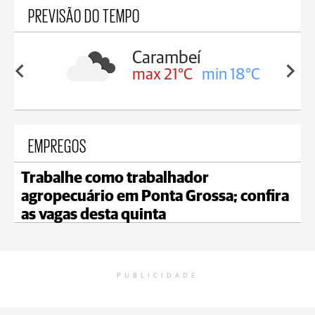
PREVISÃO DO TEMPO
Carambeí
in 19°C
max 21°C
min 18°C
EMPREGOS
Trabalhe como trabalhador
agropecuário em Ponta Grossa; confira
as vagas desta quinta
PUBLICIDADE