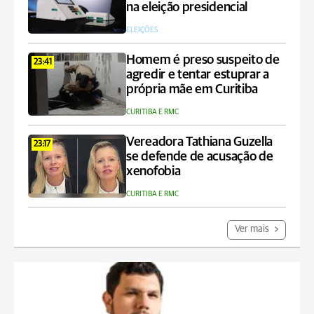
na eleição presidencial
ELEIÇÕES
Homem é preso suspeito de
23:41
agredir e tentar estuprar a
própria mãe em Curitiba
CURITIBA E RMC
Vereadora Tathiana Guzella
23:17
se defende de acusação de
xenofobia
CURITIBA E RMC
Ver mais