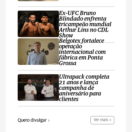
Ex-UFC Bruno
Blindado enfrenta
tricampeão mundial
Arthur Lins no CDL
Show
Belgotex fortalece
operação
internacional com
fábrica em Ponta
Grossa
Ultrapack completa
21 anos e lança
campanha de
aniversário para
clientes
Quero divulgar
Ver mais