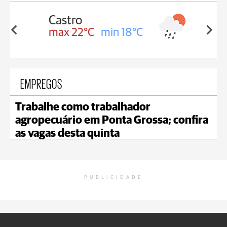
Carambeí
in 18°C
max 21°C
min 18°C
EMPREGOS
Trabalhe como trabalhador
agropecuário em Ponta Grossa; confira
as vagas desta quinta
PUBLICIDADE