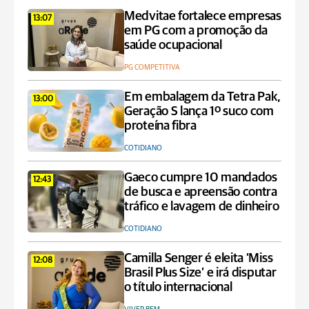
Medvitae fortalece empresas
13:07
em PG com a promoção da
saúde ocupacional
PG COMPETITIVA
Em embalagem da Tetra Pak,
13:00
Geração S lança 1º suco com
proteína fibra
COTIDIANO
Gaeco cumpre 10 mandados
12:43
de busca e apreensão contra
tráfico e lavagem de dinheiro
COTIDIANO
Camilla Senger é eleita ‘Miss
12:08
Brasil Plus Size’ e irá disputar
o título internacional