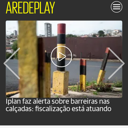
AREDEPLAY
P
Iplan faz alerta sobre barreiras nas
'
calçadas: fiscalização está atuando