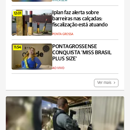
VIVER BEM
Iplan faz alerta sobre
12:01
barreiras nas calçadas:
fiscalização está atuando
PONTA GROSSA
PONTAGROSSENSE
11:54
CONQUISTA 'MISS BRASIL
PLUS SIZE'
AO VIVO
Ver mais