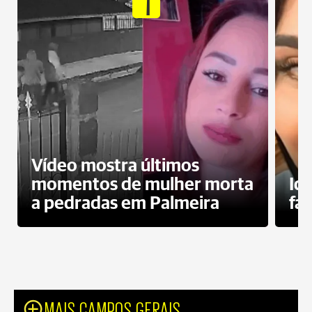
1
Vídeo mostra últimos
momentos de mulher morta
Id
a pedradas em Palmeira
fa
MAIS CAMPOS GERAIS