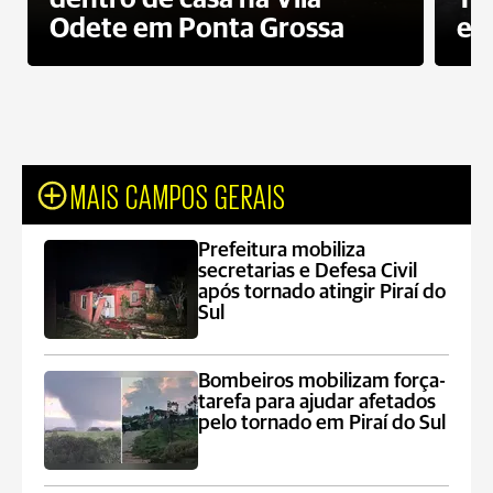
Odete em Ponta Grossa
e 
MAIS CAMPOS GERAIS
Prefeitura mobiliza
secretarias e Defesa Civil
após tornado atingir Piraí do
Sul
Bombeiros mobilizam força-
tarefa para ajudar afetados
pelo tornado em Piraí do Sul