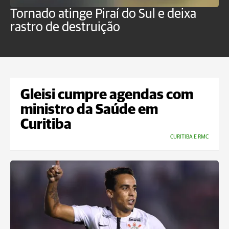
Tornado atinge Piraí do Sul e deixa
H
rastro de destruição
C
m
Gleisi cumpre agendas com
ministro da Saúde em
Curitiba
CURITIBA E RMC