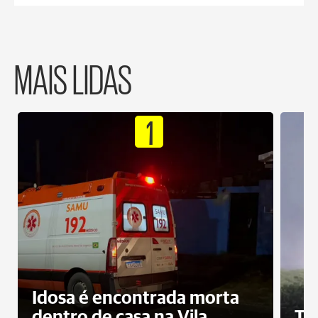
MAIS LIDAS
1
Idosa é encontrada morta
dentro de casa na Vila
To