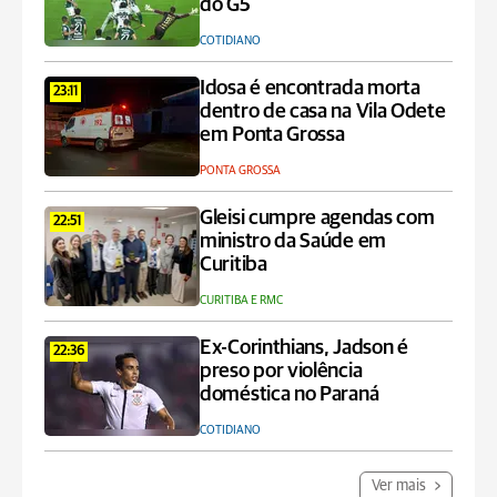
do G5
COTIDIANO
Idosa é encontrada morta
23:11
dentro de casa na Vila Odete
em Ponta Grossa
PONTA GROSSA
Gleisi cumpre agendas com
22:51
ministro da Saúde em
Curitiba
CURITIBA E RMC
Ex-Corinthians, Jadson é
22:36
preso por violência
doméstica no Paraná
COTIDIANO
Ver mais