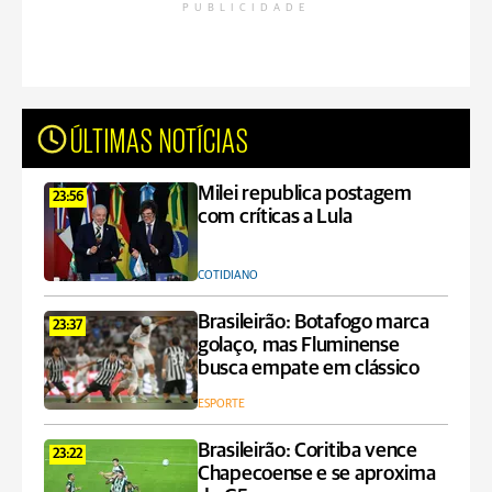
PUBLICIDADE
ÚLTIMAS NOTÍCIAS
Milei republica postagem
23:56
com críticas a Lula
COTIDIANO
Brasileirão: Botafogo marca
23:37
golaço, mas Fluminense
busca empate em clássico
ESPORTE
Brasileirão: Coritiba vence
23:22
Chapecoense e se aproxima