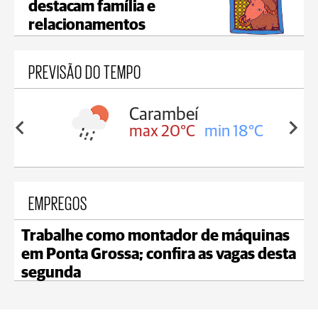
destacam família e
relacionamentos
PREVISÃO DO TEMPO
Carambeí
Jagua
max 20°C
min 18°C
max 
EMPREGOS
Trabalhe como montador de máquinas
em Ponta Grossa; confira as vagas desta
segunda