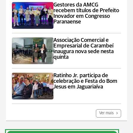
Gestores da AMCG
recebem títulos de Prefeito
Inovador em Congresso
Paranaense
Associação Comercial e
Empresarial de Carambeí
inaugura nova sede nesta
quinta
Ratinho Jr. participa de
celebração e Festa do Bom
Jesus em Jaguariaíva
Ver mais