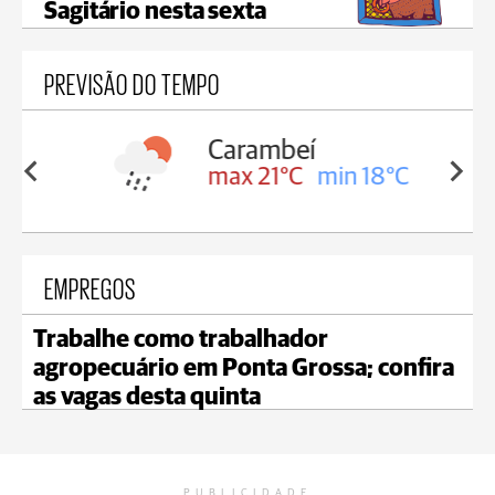
Sagitário nesta sexta
PREVISÃO DO TEMPO
Carambeí
in 18°C
max 21°C
min 18°C
EMPREGOS
Trabalhe como trabalhador
agropecuário em Ponta Grossa; confira
as vagas desta quinta
PUBLICIDADE