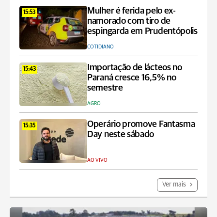
Mulher é ferida pelo ex-
15:53
namorado com tiro de
espingarda em Prudentópolis
COTIDIANO
Importação de lácteos no
15:43
Paraná cresce 16,5% no
semestre
AGRO
Operário promove Fantasma
15:35
Day neste sábado
AO VIVO
Ver mais