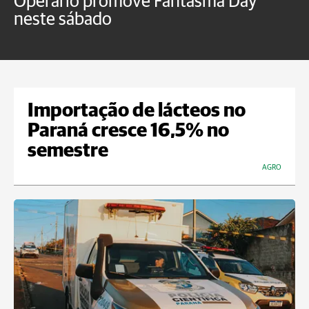
Operário promove Fantasma Day
R
neste sábado
c
Importação de lácteos no
Paraná cresce 16,5% no
semestre
AGRO