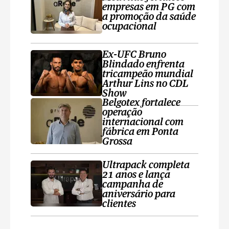
empresas em PG com
a promoção da saúde
ocupacional
Ex-UFC Bruno
Blindado enfrenta
tricampeão mundial
Arthur Lins no CDL
Show
Belgotex fortalece
operação
internacional com
fábrica em Ponta
Grossa
Ultrapack completa
21 anos e lança
campanha de
aniversário para
clientes