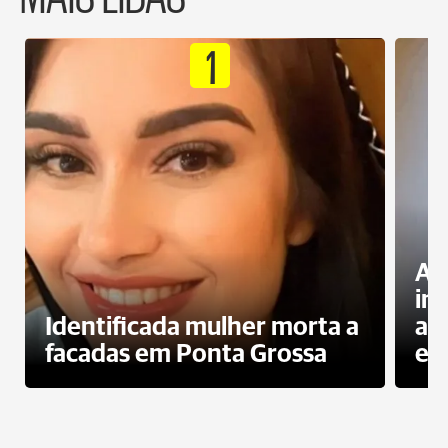
1
Al
in
Identificada mulher morta a
ag
facadas em Ponta Grossa
es