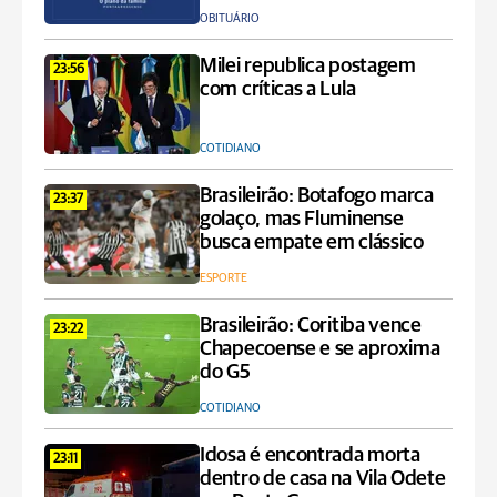
OBITUÁRIO
Milei republica postagem
23:56
com críticas a Lula
COTIDIANO
Brasileirão: Botafogo marca
23:37
golaço, mas Fluminense
busca empate em clássico
ESPORTE
Brasileirão: Coritiba vence
23:22
Chapecoense e se aproxima
do G5
COTIDIANO
Idosa é encontrada morta
23:11
dentro de casa na Vila Odete