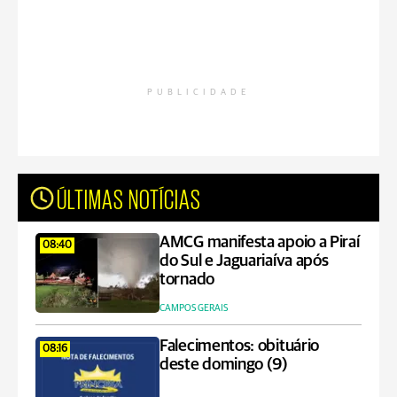
PUBLICIDADE
ÚLTIMAS NOTÍCIAS
AMCG manifesta apoio a Piraí
08:40
do Sul e Jaguariaíva após
tornado
CAMPOS GERAIS
Falecimentos: obituário
08:16
deste domingo (9)