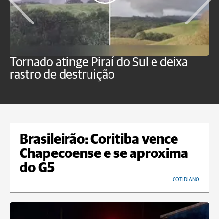
Tornado atinge Piraí do Sul e deixa
H
rastro de destruição
C
m
Brasileirão: Coritiba vence
Chapecoense e se aproxima
do G5
COTIDIANO