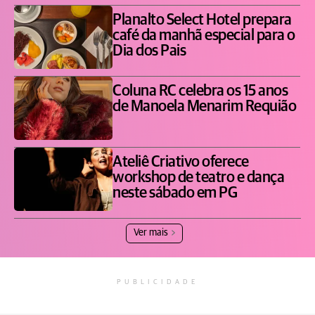
Planalto Select Hotel prepara
café da manhã especial para o
Dia dos Pais
Coluna RC celebra os 15 anos
de Manoela Menarim Requião
Ateliê Criativo oferece
workshop de teatro e dança
neste sábado em PG
Ver mais
PUBLICIDADE