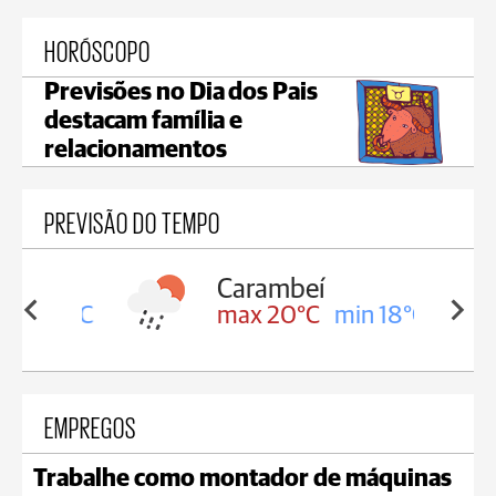
HORÓSCOPO
Previsões no Dia dos Pais
destacam família e
relacionamentos
PREVISÃO DO TEMPO
Carambeí
in 18°C
max 20°C
min 18°C
EMPREGOS
Trabalhe como montador de máquinas