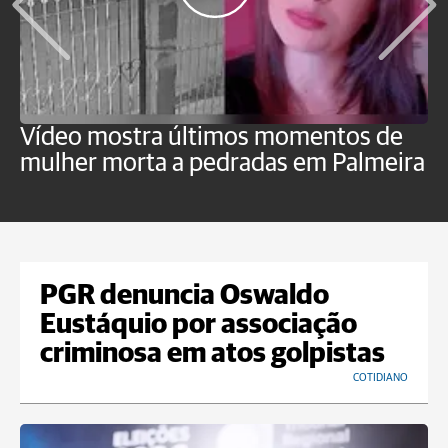
Vídeo mostra últimos momentos de
"
mulher morta a pedradas em Palmeira
c
U
PGR denuncia Oswaldo
Eustáquio por associação
criminosa em atos golpistas
COTIDIANO