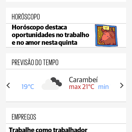
HORÓSCOPO
Horóscopo destaca
oportunidades no trabalho
e no amor nesta quinta
PREVISÃO DO TEMPO
Carambeí
in 19°C
max 21°C
min 18°C
EMPREGOS
Trabalhe como trabalhador