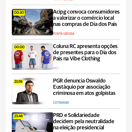
Acipg convoca consumidores
00:30
a valorizar o comércio local
nas compras de Dia dos Pais
PONTA GROSSA
Coluna RC apresenta opções
00:00
de presentes para o Dia dos
Pais na Vibe Clothing
MIX
PGR denuncia Oswaldo
23:56
Eustáquio por associação
criminosa em atos golpistas
COTIDIANO
PRD e Solidariedade
23:46
decidem pela neutralidade
na eleição presidencial