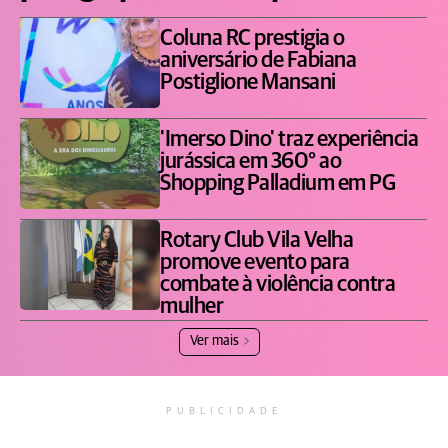
Coluna RC prestigia o
aniversário de Fabiana
Postiglione Mansani
'Imerso Dino' traz experiência
jurássica em 360° ao
Shopping Palladium em PG
Rotary Club Vila Velha
promove evento para
combate à violência contra
mulher
Ver mais
PUBLICIDADE