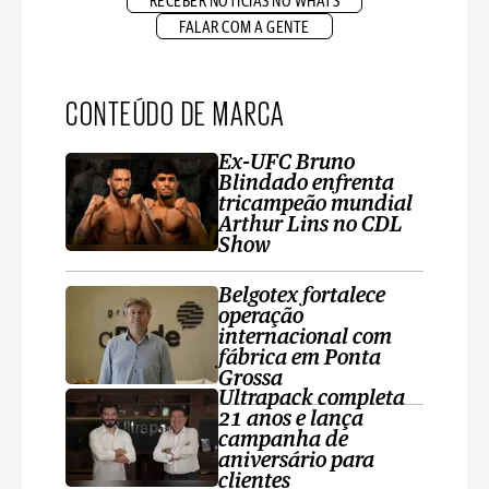
RECEBER NOTÍCIAS NO WHATS
FALAR COM A GENTE
CONTEÚDO DE MARCA
Ex-UFC Bruno
Blindado enfrenta
tricampeão mundial
Arthur Lins no CDL
Show
Belgotex fortalece
operação
internacional com
fábrica em Ponta
Grossa
Ultrapack completa
21 anos e lança
campanha de
aniversário para
clientes