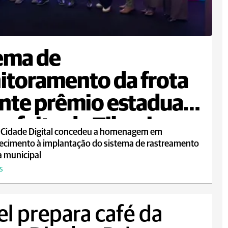
ema de
toramento da frota
nte prêmio estadual
refeito de Tibagi
 Cidade Digital concedeu a homenagem em
ecimento à implantação do sistema de rastreamento
a municipal
S
el prepara café da