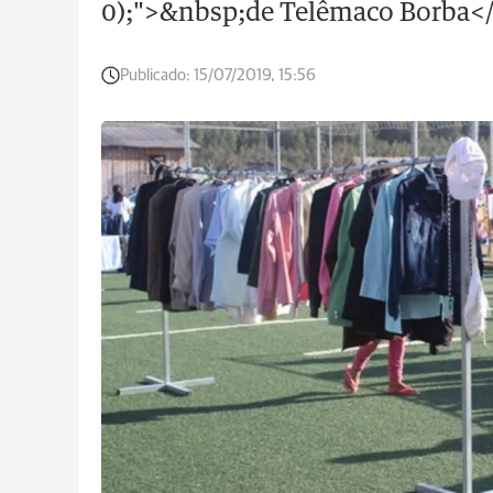
0);">&nbsp;de Telêmaco Borba<
Publicado:
15/07/2019, 15:56