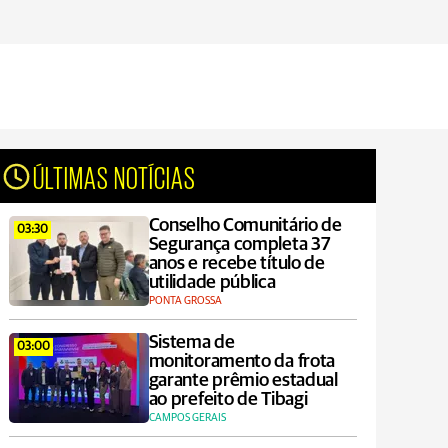
ÚLTIMAS NOTÍCIAS
Conselho Comunitário de
03:30
Segurança completa 37
anos e recebe título de
utilidade pública
PONTA GROSSA
Sistema de
03:00
monitoramento da frota
garante prêmio estadual
ao prefeito de Tibagi
CAMPOS GERAIS