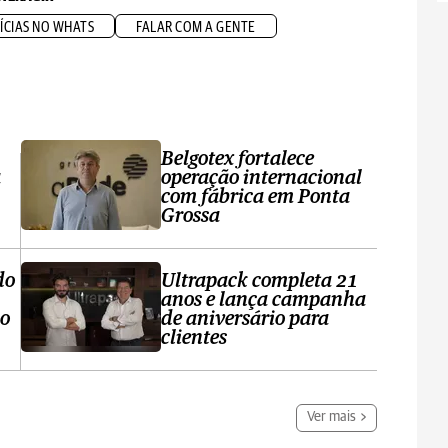
ÍCIAS NO WHATS
FALAR COM A GENTE
Belgotex fortalece
a
operação internacional
com fábrica em Ponta
Grossa
do
Ultrapack completa 21
anos e lança campanha
no
de aniversário para
clientes
Ver mais