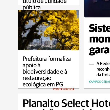
título de utilidade
pública
PONTA GROSSA
Sist
moni
gara
ao p
Prefeitura formaliza
A Rede
apoio à
reconh
biodiversidade e à
da frot
restauração
CAMPOS GERAI
ecológica em PG
PONTA GROSSA
Planalto Select Hot