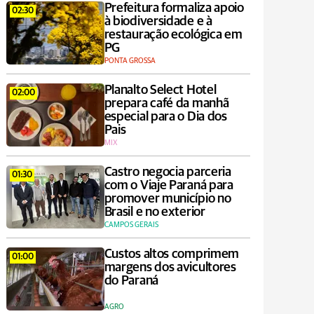
Prefeitura formaliza apoio
02:30
à biodiversidade e à
restauração ecológica em
PG
PONTA GROSSA
Planalto Select Hotel
02:00
prepara café da manhã
especial para o Dia dos
Pais
MIX
Castro negocia parceria
01:30
com o Viaje Paraná para
promover município no
Brasil e no exterior
CAMPOS GERAIS
Custos altos comprimem
01:00
margens dos avicultores
do Paraná
AGRO