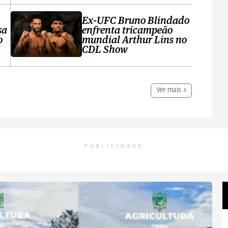
Ex-UFC Bruno Blindado
sa
enfrenta tricampeão
o
mundial Arthur Lins no
CDL Show
Ver mais
PUBLICIDADE