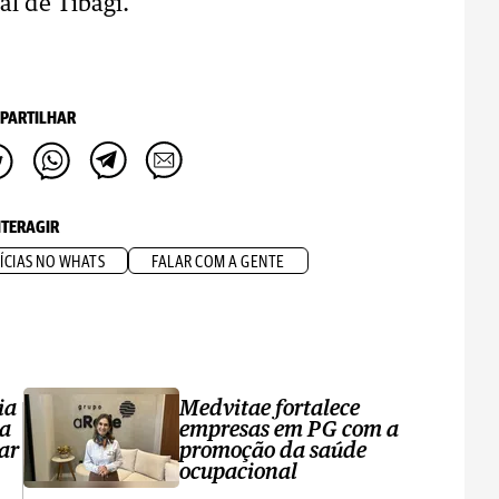
al de Tibagi.
PARTILHAR
NTERAGIR
ÍCIAS NO WHATS
FALAR COM A GENTE
ia
Medvitae fortalece
ta
empresas em PG com a
ar
promoção da saúde
ocupacional