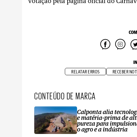
votação pela página oficial do Carnav
COM
I
RELATAR ERROS
RECEBER NOT
CONTEÚDO DE MARCA
Calponta alia tecnolog
e matéria-prima de al
pureza para impulsion
o agro e a indústria