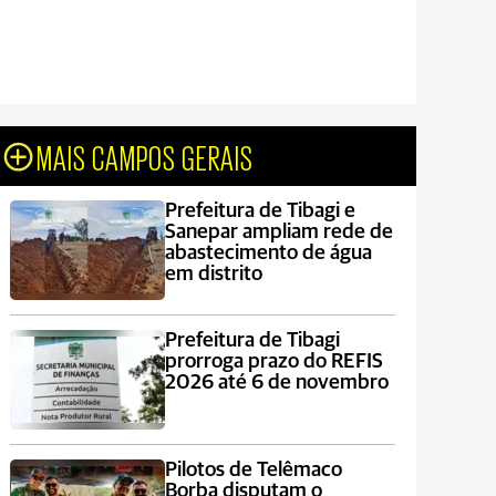
MAIS CAMPOS GERAIS
Prefeitura de Tibagi e
Sanepar ampliam rede de
abastecimento de água
em distrito
Prefeitura de Tibagi
prorroga prazo do REFIS
2026 até 6 de novembro
Pilotos de Telêmaco
Borba disputam o