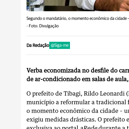
Segundo o mandatário, o momento econômico da cidade – um
-
Foto: Divulgação
Da Redação
@Siga-me
Verba economizada no desfile do carn
de ar-condicionado em salas de aula,
O prefeito de Tibagi, Rildo Leonardi
município a reformular a tradicional
o momento econômico da cidade – um 
exigiu medidas drásticas. O prefeito 
exclusiva ao portal
aRede
durante a t