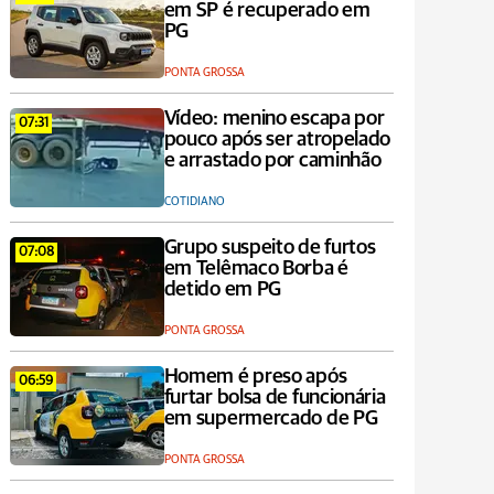
em SP é recuperado em
PG
PONTA GROSSA
Vídeo: menino escapa por
07:31
pouco após ser atropelado
e arrastado por caminhão
COTIDIANO
Grupo suspeito de furtos
07:08
em Telêmaco Borba é
detido em PG
PONTA GROSSA
Homem é preso após
06:59
furtar bolsa de funcionária
em supermercado de PG
PONTA GROSSA