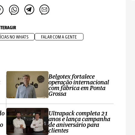
NTERAGIR
ÍCIAS NO WHATS
FALAR COM A GENTE
Belgotex fortalece
a
operação internacional
com fábrica em Ponta
Grossa
do
Ultrapack completa 21
anos e lança campanha
no
de aniversário para
clientes