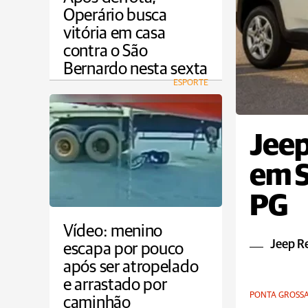
Operário busca
vitória em casa
contra o São
Bernardo nesta sexta
ESPORTE
Jee
em S
PG
Vídeo: menino
Jeep R
escapa por pouco
após ser atropelado
e arrastado por
PONTA GROSS
caminhão