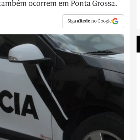
 também ocorrem em Ponta Grossa.
Siga
aRede
no Google