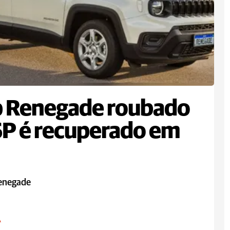
p Renegade roubado
P é recuperado em
enegade
A