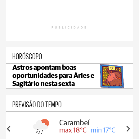
PUBLICIDADE
HORÓSCOPO
Astros apontam boas
oportunidades para Áries e
Sagitário nesta sexta
PREVISÃO DO TEMPO
Carambeí
in 18°C
max 18°C
min 17°C