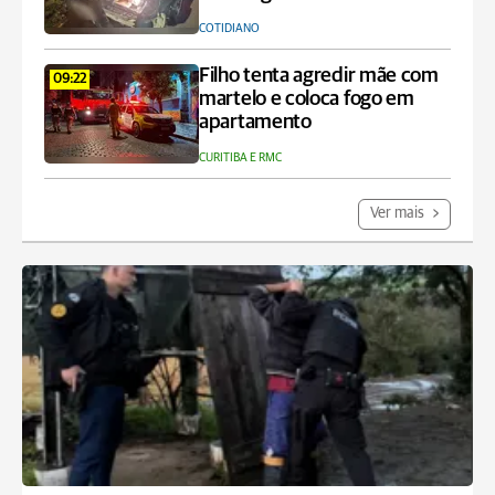
COTIDIANO
Filho tenta agredir mãe com
09:22
martelo e coloca fogo em
apartamento
CURITIBA E RMC
Ver mais