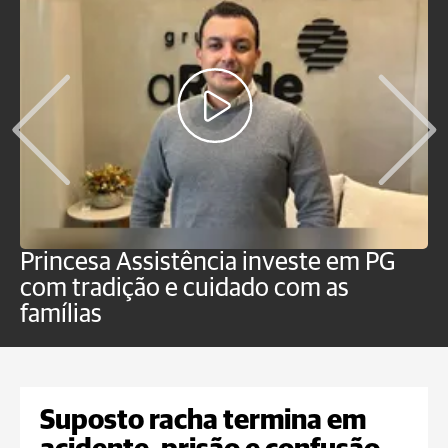
Princesa Assistência investe em PG
O
com tradição e cuidado com as
p
famílias
Suposto racha termina em