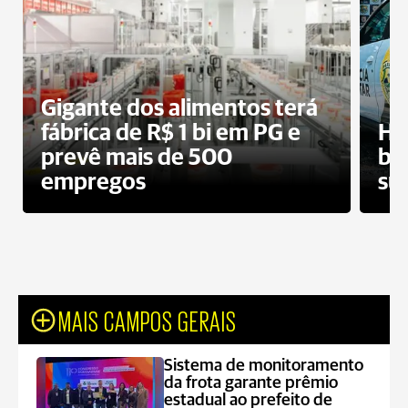
Gigante dos alimentos terá
fábrica de R$ 1 bi em PG e
Ho
prevê mais de 500
bo
empregos
su
MAIS CAMPOS GERAIS
Sistema de monitoramento
da frota garante prêmio
estadual ao prefeito de