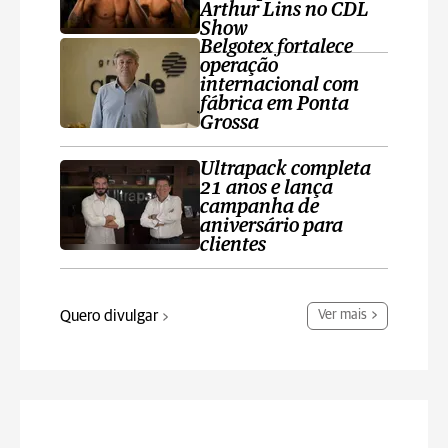
Arthur Lins no CDL
Show
Belgotex fortalece
operação
internacional com
fábrica em Ponta
Grossa
Ultrapack completa
21 anos e lança
campanha de
aniversário para
clientes
Quero divulgar
Ver mais