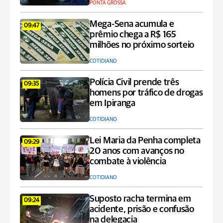
PONTA GROSSA
Mega-Sena acumula e
09:47
prêmio chega a R$ 165
milhões no próximo sorteio
COTIDIANO
Polícia Civil prende três
09:35
homens por tráfico de drogas
em Ipiranga
COTIDIANO
Lei Maria da Penha completa
09:29
20 anos com avanços no
combate à violência
COTIDIANO
Suposto racha termina em
09:24
acidente, prisão e confusão
na delegacia