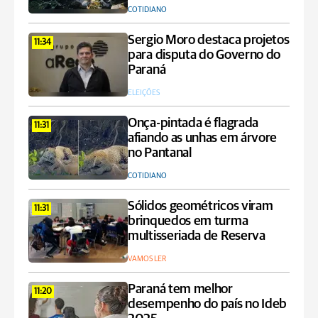
COTIDIANO
Sergio Moro destaca projetos
11:34
para disputa do Governo do
Paraná
ELEIÇÕES
Onça-pintada é flagrada
11:31
afiando as unhas em árvore
no Pantanal
COTIDIANO
Sólidos geométricos viram
11:31
brinquedos em turma
multisseriada de Reserva
VAMOS LER
Paraná tem melhor
11:20
desempenho do país no Ideb