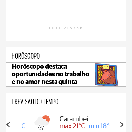
PUBLICIDADE
HORÓSCOPO
Horóscopo destaca
oportunidades no trabalho
e no amor nesta quinta
PREVISÃO DO TEMPO
Carambeí
in 18°C
max 21°C
min 18°C