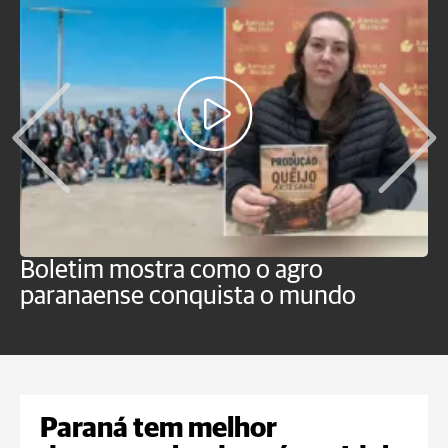
Boletim mostra como o agro
B
paranaense conquista o mundo
B
Paraná tem melhor