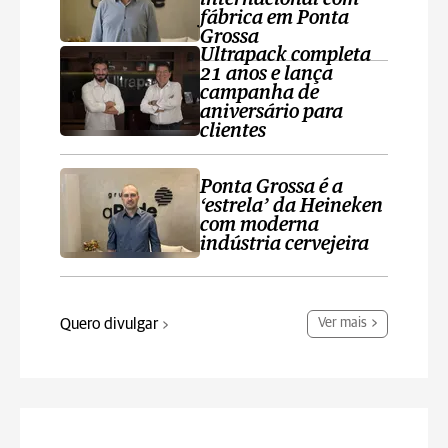
fábrica em Ponta
Grossa
Ultrapack completa
21 anos e lança
campanha de
aniversário para
clientes
Ponta Grossa é a
‘estrela’ da Heineken
com moderna
indústria cervejeira
Quero divulgar
Ver mais