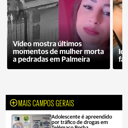
Vídeo mostra últimos
momentos de mulher morta
Id
a pedradas em Palmeira
fa
MAIS CAMPOS GERAIS
Adolescente é apreendido
por tráfico de drogas em
Telêmaco Borba