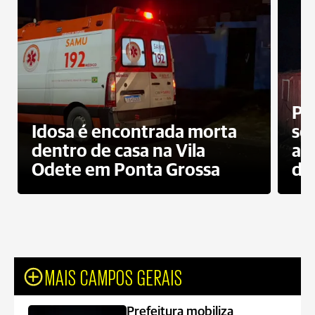
Pr
Idosa é encontrada morta
sec
dentro de casa na Vila
ap
Odete em Ponta Grossa
do
MAIS CAMPOS GERAIS
Prefeitura mobiliza