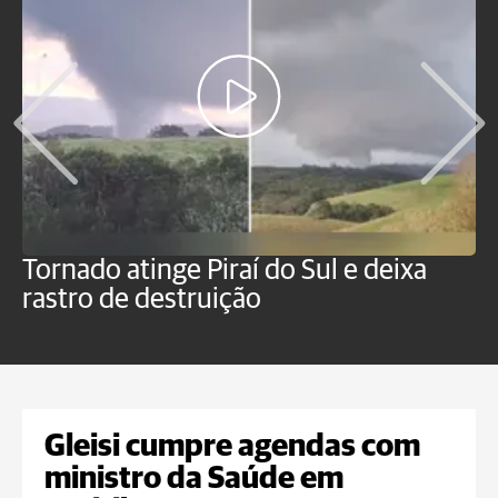
Tornado atinge Piraí do Sul e deixa
H
rastro de destruição
C
m
Gleisi cumpre agendas com
ministro da Saúde em