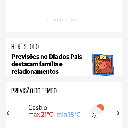
PUBLICIDADE
HORÓSCOPO
Previsões no Dia dos Pais
destacam família e
relacionamentos
PREVISÃO DO TEMPO
Carambeí
in 18°C
max 20°C
min 18°C