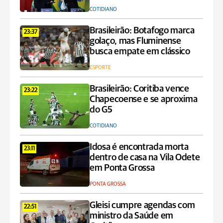
COTIDIANO
Brasileirão: Botafogo marca
23:37
golaço, mas Fluminense
busca empate em clássico
ESPORTE
Brasileirão: Coritiba vence
23:22
Chapecoense e se aproxima
do G5
COTIDIANO
Idosa é encontrada morta
23:11
dentro de casa na Vila Odete
em Ponta Grossa
PONTA GROSSA
Gleisi cumpre agendas com
22:51
ministro da Saúde em