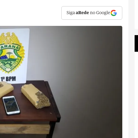
Siga
aRede
no Google