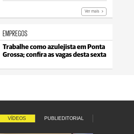
Ver mais
EMPREGOS
Trabalhe como azulejista em Ponta
Jaguariaíva
Grossa; confira as vagas desta sexta
max 22°C
min 19°C
VÍDEOS
PUBLIEDITORIAL