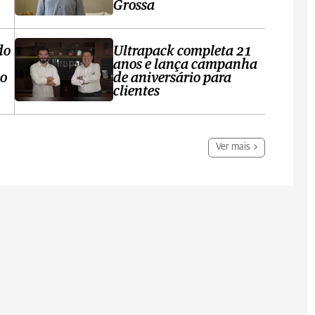
Grossa
do
Ultrapack completa 21
anos e lança campanha
no
de aniversário para
clientes
Ver mais