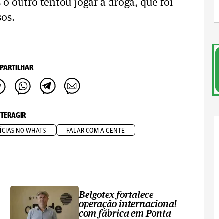
o outro tentou jogar a droga, que foi
sos.
PARTILHAR
NTERAGIR
ÍCIAS NO WHATS
FALAR COM A GENTE
Belgotex fortalece
a
operação internacional
com fábrica em Ponta