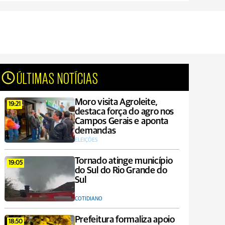
ÚLTIMAS NOTÍCIAS
Moro visita Agroleite,
19:21
destaca força do agro nos
Campos Gerais e aponta
demandas
ELEIÇÕES
Tornado atinge município
19:05
do Sul do Rio Grande do
Sul
COTIDIANO
Prefeitura formaliza apoio
18:50