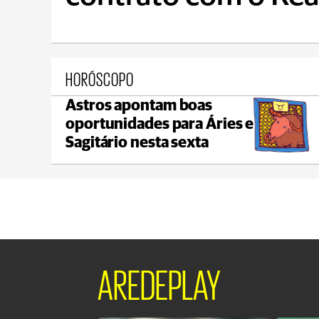
HORÓSCOPO
Astros apontam boas
Castro
oportunidades para Áries e
max 22°C
min 18°C
Sagitário nesta sexta
AREDEPLAY