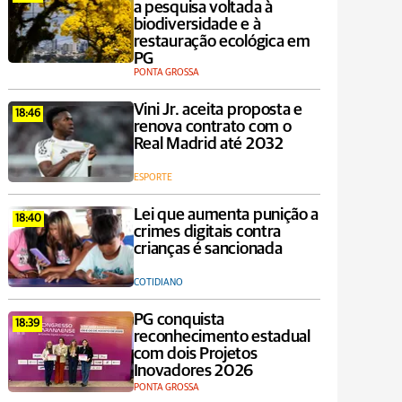
a pesquisa voltada à
biodiversidade e à
restauração ecológica em
PG
PONTA GROSSA
Vini Jr. aceita proposta e
18:46
renova contrato com o
Real Madrid até 2032
ESPORTE
Lei que aumenta punição a
18:40
crimes digitais contra
crianças é sancionada
COTIDIANO
PG conquista
18:39
reconhecimento estadual
com dois Projetos
Inovadores 2026
PONTA GROSSA