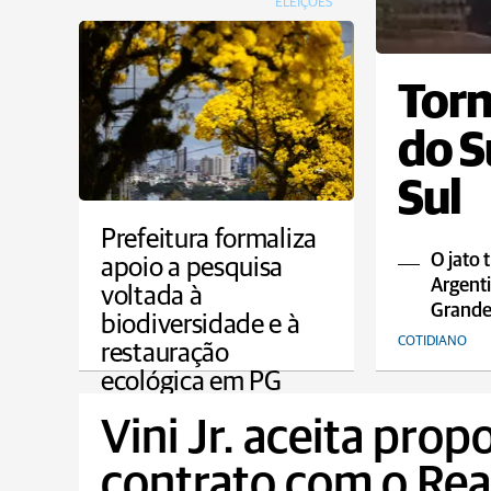
ELEIÇÕES
Torn
do S
Sul
Prefeitura formaliza
O jato 
apoio a pesquisa
Argenti
voltada à
Grande 
biodiversidade e à
COTIDIANO
restauração
ecológica em PG
PONTA GROSSA
Vini Jr. aceita prop
contrato com o Rea