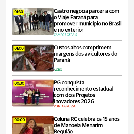
Castro negocia parceria com
01:30
o Viaje Paraná para
promover município no Brasil
e no exterior
CAMPOS GERAIS
Custos altos comprimem
01:00
margens dos avicultores do
Paraná
AGRO
PG conquista
00:30
reconhecimento estadual
com dois Projetos
Inovadores 2026
PONTA GROSSA
Coluna RC celebra os 15 anos
00:00
de Manoela Menarim
Requião