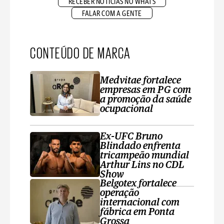
RECEBER NOTÍCIAS NO WHATS
FALAR COM A GENTE
CONTEÚDO DE MARCA
Medvitae fortalece
empresas em PG com
a promoção da saúde
ocupacional
Ex-UFC Bruno
Blindado enfrenta
tricampeão mundial
Arthur Lins no CDL
Show
Belgotex fortalece
operação
internacional com
fábrica em Ponta
Grossa