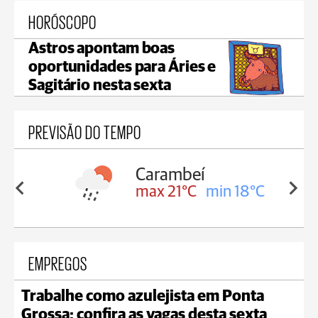
HORÓSCOPO
Astros apontam boas
oportunidades para Áries e
Sagitário nesta sexta
PREVISÃO DO TEMPO
Carambeí
in 18°C
max 21°C
min 18°C
EMPREGOS
Trabalhe como azulejista em Ponta
Grossa; confira as vagas desta sexta