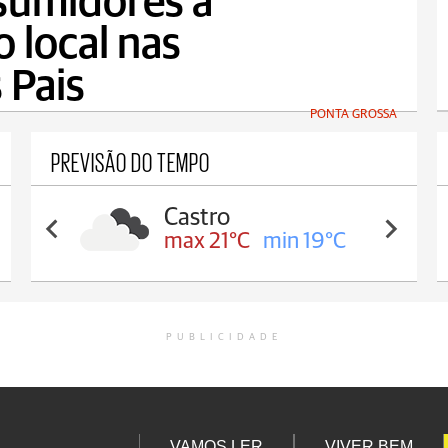
sumidores a
o local nas
 Pais
PONTA GROSSA
PREVISÃO DO TEMPO
Carambeí
max 21°C
min 18°C
PUBLICIDADE
VAMOS LER
VIVER BEM