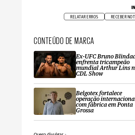
I
RELATAR ERROS
RECEBER NOT
CONTEÚDO DE MARCA
Ex-UFC Bruno Blinda
enfrenta tricampeão
mundial Arthur Lins 
CDL Show
Belgotex fortalece
operação internaciona
com fábrica em Ponta
Grossa
Quero divulgar