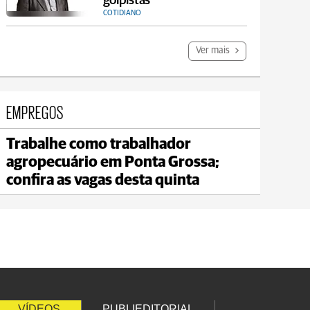
golpistas
COTIDIANO
Ver mais
EMPREGOS
Trabalhe como trabalhador
Jaguariaíva
agropecuário em Ponta Grossa;
max 21°C
min 20°C
confira as vagas desta quinta
VÍDEOS
PUBLIEDITORIAL