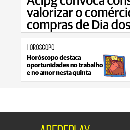
Acipg convoca con
valorizar o comérci
compras de Dia dos
HORÓSCOPO
Horóscopo destaca
Castro
oportunidades no trabalho
max 21°C
min 19°C
e no amor nesta quinta
AREDEPLAY