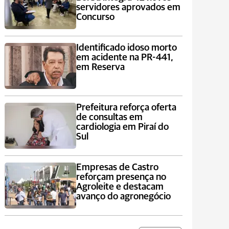
servidores aprovados em
Concurso
Identificado idoso morto
em acidente na PR-441,
em Reserva
Prefeitura reforça oferta
de consultas em
cardiologia em Piraí do
Sul
Empresas de Castro
reforçam presença no
Agroleite e destacam
avanço do agronegócio