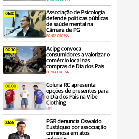
Associação de Psicologia
01:30
defende políticas públicas
de saúde mental na
Câmara de PG
PONTA GROSSA
Acipg convoca
00:30
consumidores a valorizar o
comércio local nas
compras de Dia dos Pais
PONTA GROSSA
Coluna RC apresenta
00:00
opções de presentes para
o Dia dos Pais na Vibe
Clothing
MIX
PGR denuncia Oswaldo
23:56
Eustáquio por associação
criminosa em atos