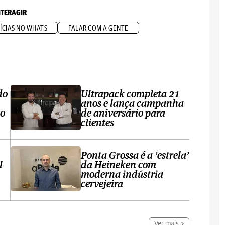
NTERAGIR
ÍCIAS NO WHATS
FALAR COM A GENTE
do
Ultrapack completa 21
anos e lança campanha
no
de aniversário para
clientes
Ponta Grossa é a ‘estrela’
l
da Heineken com
moderna indústria
cervejeira
Ver mais