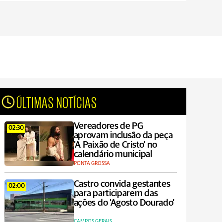
ÚLTIMAS NOTÍCIAS
Vereadores de PG
02:30
aprovam inclusão da peça
'A Paixão de Cristo' no
calendário municipal
PONTA GROSSA
Castro convida gestantes
02:00
para participarem das
ações do ‘Agosto Dourado’
CAMPOS GERAIS