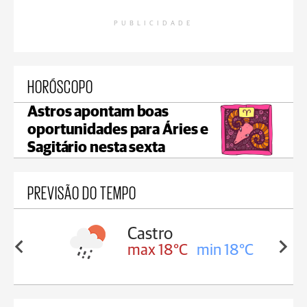
PUBLICIDADE
HORÓSCOPO
Astros apontam boas
oportunidades para Áries e
Sagitário nesta sexta
PREVISÃO DO TEMPO
Carambeí
in 18°C
max 18°C
min 17°C