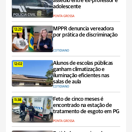
assédio entre ex-professor e
adolescente
PONTA GROSSA
MPPR denuncia vereadora
12:23
por prática de discriminação
COTIDIANO
Alunos de escolas públicas
12:02
ganham climatização e
iluminação eficientes nas
salas de aula
COTIDIANO
Feto de cinco meses é
11:38
encontrado na estação de
tratamento de esgoto em PG
PONTA GROSSA