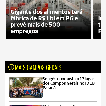
Gigante dos alimentos terá
fábrica de R$ 1 bi em PG e
In
prevê mais de 500
te
empregos
Po
MAIS CAMPOS GERAIS
Sengés conquista o 1º lugar
dos Campos Gerais no IDEB
Paraná