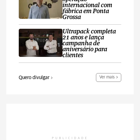
internacional com
fábrica em Ponta
Grossa
Ultrapack completa
21 anos e lança
campanha de
aniversário para
clientes
Quero divulgar
Ver mais
PUBLICIDADE