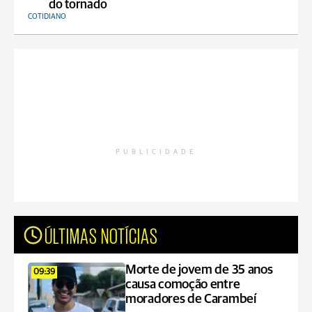
do tornado
COTIDIANO
PUBLICIDADE
ÚLTIMAS NOTÍCIAS
Morte de jovem de 35 anos
09:39
causa comoção entre
moradores de Carambeí