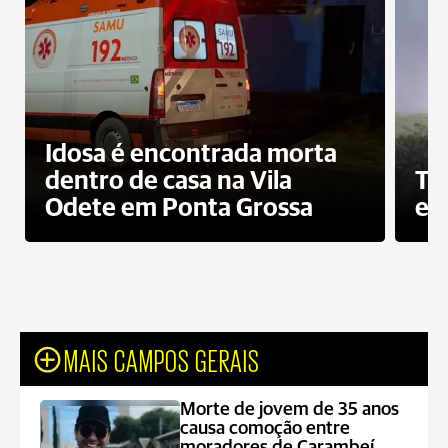
Idosa é encontrada morta
dentro de casa na Vila
To
Odete em Ponta Grossa
e 
MAIS CAMPOS GERAIS
Morte de jovem de 35 anos
causa comoção entre
moradores de Carambeí