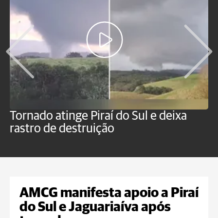
Tornado atinge Piraí do Sul e deixa
H
rastro de destruição
C
m
AMCG manifesta apoio a Piraí
do Sul e Jaguariaíva após