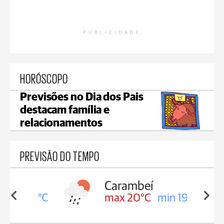
PUBLICIDADE
HORÓSCOPO
Previsões no Dia dos Pais
destacam família e
relacionamentos
PREVISÃO DO TEMPO
Carambeí
in 19°C
max 20°C
min 19°C