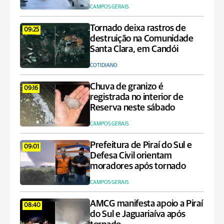
CAMPOS GERAIS
Tornado deixa rastros de
09:25
destruição na Comunidade
Santa Clara, em Candói
COTIDIANO
Chuva de granizo é
09:16
registrada no interior de
Reserva neste sábado
CAMPOS GERAIS
Prefeitura de Piraí do Sul e
09:01
Defesa Civil orientam
moradores após tornado
CAMPOS GERAIS
AMCG manifesta apoio a Piraí
08:40
do Sul e Jaguariaíva após