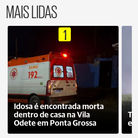
MAIS LIDAS
1
Idosa é encontrada morta
dentro de casa na Vila
To
Odete em Ponta Grossa
e 