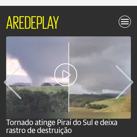
AREDEPLAY
Tornado atinge Piraí do Sul e deixa
H
rastro de destruição
C