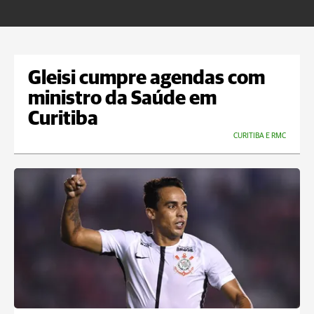
m
Gleisi cumpre agendas com
ministro da Saúde em
Curitiba
CURITIBA E RMC