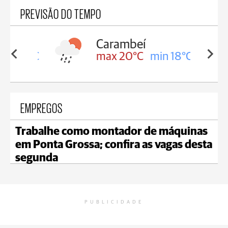
PREVISÃO DO TEMPO
Carambeí
in 18°C
max 20°C
min 18°C
EMPREGOS
Trabalhe como montador de máquinas
em Ponta Grossa; confira as vagas desta
segunda
PUBLICIDADE