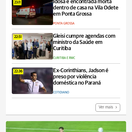
Idosa é encontrada morta
23:11
dentro de casa na Vila Odete
em Ponta Grossa
PONTA GROSSA
Gleisi cumpre agendas com
22:51
ministro da Saúde em
Curitiba
CURITIBA E RMC
Ex-Corinthians, Jadson é
22:36
preso por violência
doméstica no Paraná
COTIDIANO
Ver mais