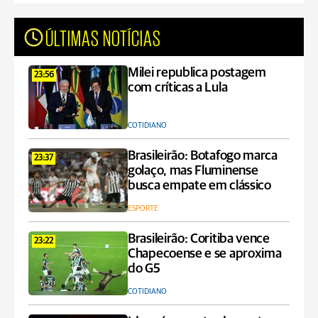
ÚLTIMAS NOTÍCIAS
Milei republica postagem
23:56
com críticas a Lula
COTIDIANO
Brasileirão: Botafogo marca
23:37
golaço, mas Fluminense
busca empate em clássico
ESPORTE
Brasileirão: Coritiba vence
23:22
Chapecoense e se aproxima
do G5
COTIDIANO