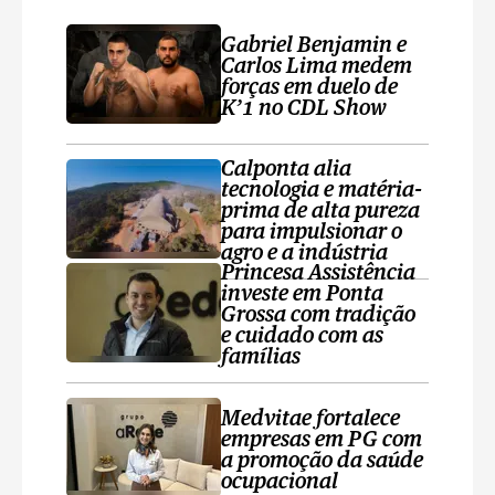
Gabriel Benjamin e
Carlos Lima medem
forças em duelo de
K’1 no CDL Show
Calponta alia
tecnologia e matéria-
prima de alta pureza
para impulsionar o
agro e a indústria
Princesa Assistência
investe em Ponta
Grossa com tradição
e cuidado com as
famílias
Medvitae fortalece
empresas em PG com
a promoção da saúde
ocupacional