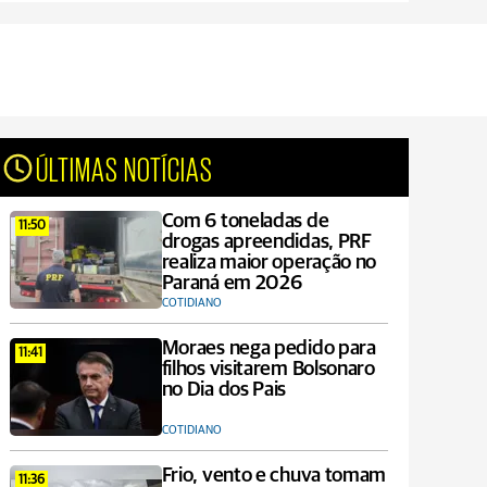
ÚLTIMAS NOTÍCIAS
Com 6 toneladas de
11:50
drogas apreendidas, PRF
realiza maior operação no
Paraná em 2026
COTIDIANO
Moraes nega pedido para
11:41
filhos visitarem Bolsonaro
no Dia dos Pais
COTIDIANO
Frio, vento e chuva tomam
11:36