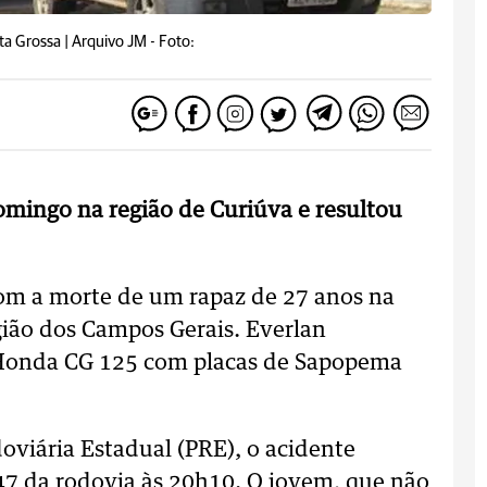
a Grossa | Arquivo JM -
Foto:
omingo na região de Curiúva e resultou
om a morte de um rapaz de 27 anos na
gião dos Campos Gerais. Everlan
 Honda CG 125 com placas de Sapopema
oviária Estadual (PRE), o acidente
47 da rodovia às 20h10. O jovem, que não