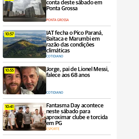
conta deste sábado em
Ponta Grossa
PONTA GROSSA
IAT fecha o Pico Paraná,
10:57
Baitaca e Marumbi em
razão das condições
climáticas
COTIDIANO
Jorge, pai de Lionel Messi,
10:55
falece aos 68 anos
COTIDIANO
Fantasma Day acontece
10:41
neste sábado para
aproximar clube e torcida
em PG
ESPORTE