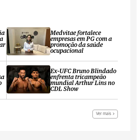
ia
Medvitae fortalece
ta
empresas em PG com a
ar
promoção da saúde
ocupacional
Ex-UFC Bruno Blindado
sa
enfrenta tricampeão
o
mundial Arthur Lins no
CDL Show
Ver mais