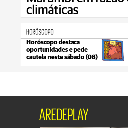
climáticas
HORÓSCOPO
Horóscopo destaca
Castro
oportunidades e pede
C
max 21°C
min 18°C
cautela neste sábado (08)
AREDEPLAY