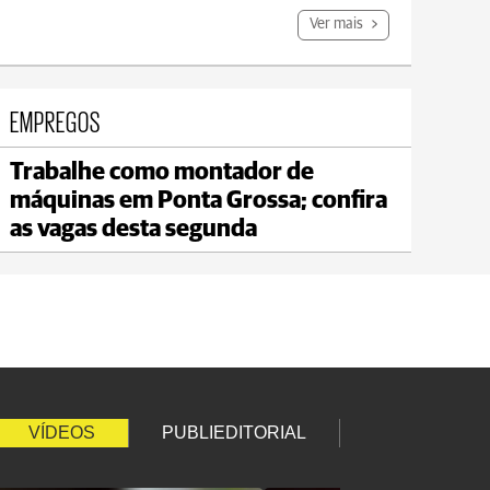
Ver mais
EMPREGOS
Trabalhe como montador de
Jaguariaíva
máquinas em Ponta Grossa; confira
max 20°C
min 18°C
as vagas desta segunda
VÍDEOS
PUBLIEDITORIAL