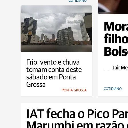
COTIDIANO
Mora
filh
Bols
Frio, vento e chuva
Jair Me
tomam conta deste
sábado em Ponta
Grossa
COTIDIANO
PONTA GROSSA
IAT fecha o Pico Pa
Marumbi em razão 