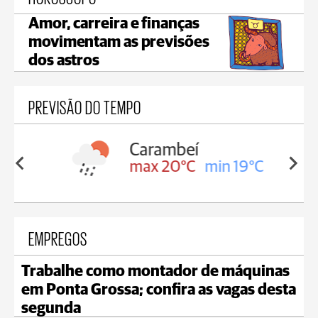
Amor, carreira e finanças
movimentam as previsões
dos astros
PREVISÃO DO TEMPO
Carambeí
in 19°C
max 20°C
min 19°C
EMPREGOS
Trabalhe como montador de máquinas
em Ponta Grossa; confira as vagas desta
segunda