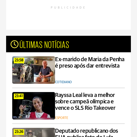
PUBLICIDADE
ÚLTIMAS NOTÍCIAS
Ex-marido de Maria da Penha
23:58
é preso após dar entrevista
COTIDIANO
Rayssa Leal leva a melhor
23:41
sobre campeã olímpica e
vence o SLS Rio Takeover
ESPORTE
Deputado republicano dos
23:26