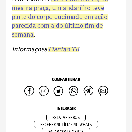
mesma praça, um andarilho teve
parte do corpo queimado em ação
parecida com a do último fim de
semana
.
Informações
Plantão TB
.
COMPARTILHAR
INTERAGIR
RELATAR ERROS
RECEBER NOTÍCIAS NO WHATS
FALAR COM A GENTE