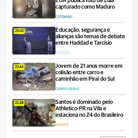
EUA publica foto de Lula
capturado como Maduro
COTIDIANO
Educação, segurança e
23:02
alianças são temas de debate
entre Haddad e Tarcísio
ELEIÇÕES
Jovem de 21 anos morre em
22:43
colisão entre carro e
caminhão em Piraí do Sul
CAMPOS GERAIS
Santos é dominado pelo
22:28
Athletico-PR na Vila e
estaciona no Z4 do Brasileiro
ESPORTE