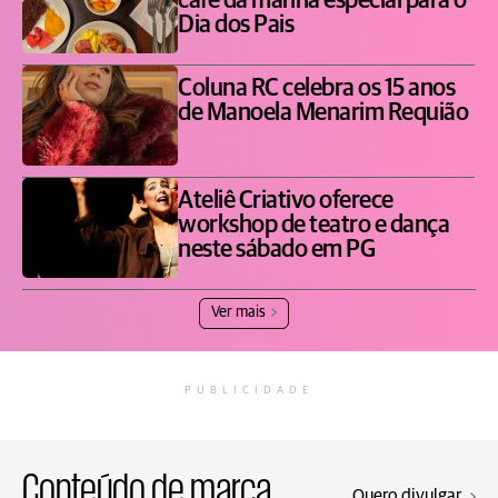
café da manhã especial para o
Dia dos Pais
Coluna RC celebra os 15 anos
de Manoela Menarim Requião
Ateliê Criativo oferece
workshop de teatro e dança
neste sábado em PG
Ver mais
PUBLICIDADE
Conteúdo de marca
Quero divulgar