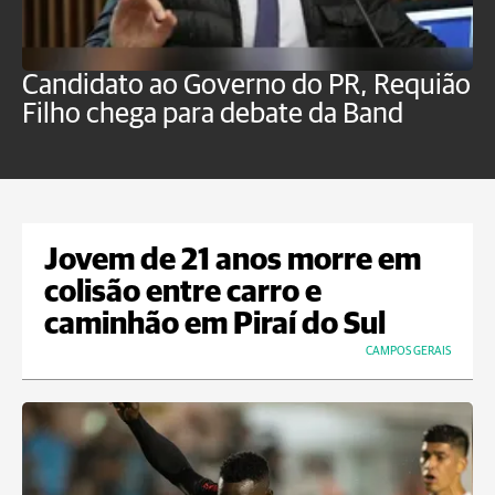
Candidato ao Governo do PR, Requião
S
Filho chega para debate da Band
p
B
Jovem de 21 anos morre em
colisão entre carro e
caminhão em Piraí do Sul
CAMPOS GERAIS